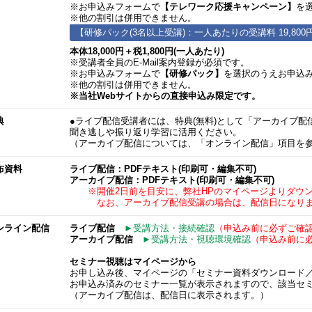
※お申込みフォームで
【テレワーク応援キャンペーン】
を
※他の割引は併用できません。
【研修パック(3名以上受講)：一人あたりの受講料 19,800
本体18,000円＋税1,800円(一人あたり)
※受講者全員のE-Mail案内登録が必須です。
※お申込みフォームで
【研修パック】
を選択のうえお申込
※他の割引は併用できません。
※当社Webサイトからの直接申込み限定です。
典
●ライブ配信受講者には、特典(無料)として「アーカイブ
聞き逃しや振り返り学習に活用ください。
（アーカイブ配信については、「オンライン配信」項目を
布資料
ライブ配信：PDFテキスト(印刷可・編集不可)
アーカイブ配信：PDFテキスト(印刷可・編集不可)
※開催2日前を目安に、弊社HPのマイページよりダウン
なお、アーカイブ配信受講の場合は、配信日になりま
ンライン配信
ライブ配信
►受講方法・接続確認
（申込み前に必ずご確
アーカイブ配信
►受講方法・視聴環境確認
（申込み前に
セミナー視聴はマイページから
お申し込み後、マイページの「セミナー資料ダウンロード
お申込み済みのセミナー一覧が表示されますので、該当セ
（アーカイブ配信は、配信日に表示されます。）