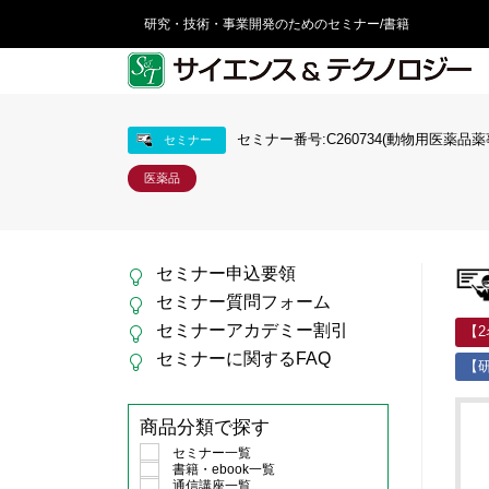
研究・技術・事業開発のためのセミナー/書籍
セミナー番号:C260734(動物用医薬品薬
セミナー
医薬品
セミナー申込要領
セミナー質問フォーム
セミナーアカデミー割引
【
セミナーに関するFAQ
【研
商品分類で探す
セミナー一覧
書籍・ebook一覧
通信講座一覧