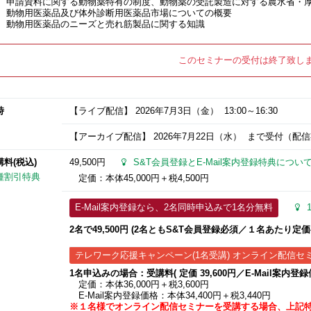
申請資料に関する動物薬特有の制度、動物薬の受託製造に対する農水省・
動物用医薬品及び体外診断用医薬品市場についての概要
動物用医薬品のニーズと売れ筋製品に関する知識
このセミナーの受付は終了致し
時
【ライブ配信】
2026年7月3日
（金） 13:00～16:30
【アーカイブ配信】
2026年7月22日
（水） まで受付（配信期間
講料(税込)
49,500円
S&T会員登録とE-Mail案内登録特典につい
種割引特典
定価：本体45,000円＋税4,500円
E-Mail案内登録なら、2名同時申込みで1名分無料
2名で49,500円 (2名ともS&T会員登録必須／１名あたり定価半
テレワーク応援キャンペーン(1名受講) オンライン配信セ
1名申込みの場合：受講料( 定価 39,600円／E-Mail案内登録価格
定価：本体36,000円＋税3,600円
E-Mail案内登録価格：本体34,400円＋税3,440円
※１名様でオンライン配信セミナーを受講する場合、上記