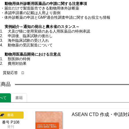
5. 動物用体外診断用医薬品の申請に関する注意事項
・届出だけで製造販売できる動物用体外診断薬
・承認申請書の記載は人用より面倒
・体外診断薬の申請とGMP適合性調査申請に関するお役立ち情報
6. 実例紹介～通知の発出と農水省のスタンス～
6.1. 犬及び猫に使用実績のある人用医薬品の特例承認
6.2. 申請後、臨床試験の後出し
6.3. 海外臨床試験の受け入れ
6.4. 動物薬の受託製造について
7. 動物用医薬品開発における注意点
.1. 獣医師の特例
.2. 費用対効果
□ 質疑応答 □
連商品
べて
書籍
ASEAN CTD 作成・申
書籍
番号 P108
発刊