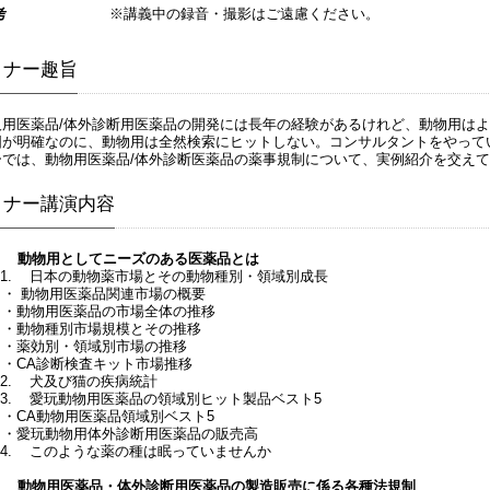
考
※講義中の録音・撮影はご遠慮ください。
ミナー趣旨
人用医薬品/体外診断用医薬品の開発には長年の経験があるけれど、動物用は
囲が明確なのに、動物用は全然検索にヒットしない。コンサルタントをやって
ーでは、動物用医薬品/体外診断医薬品の薬事規制について、実例紹介を交え
ミナー講演内容
1. 動物用としてニーズのある医薬品とは
1.1. 日本の動物薬市場とその動物種別・領域別成長
・ 動物用医薬品関連市場の概要
・動物用医薬品の市場全体の推移
・動物種別市場規模とその推移
・薬効別・領域別市場の推移
・CA診断検査キット市場推移
1.2. 犬及び猫の疾病統計
1.3. 愛玩動物用医薬品の領域別ヒット製品ベスト5
・CA動物用医薬品領域別ベスト5
・愛玩動物用体外診断用医薬品の販売高
1.4. このような薬の種は眠っていませんか
2. 動物用医薬品・体外診断用医薬品の製造販売に係る各種法規制