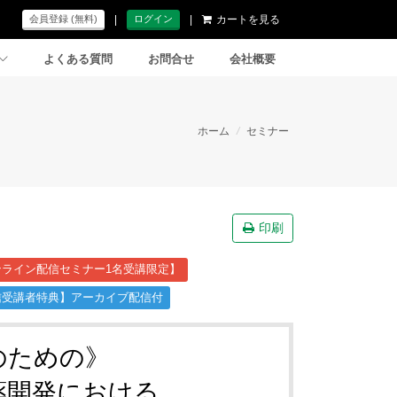
|
|
カートを見る
会員登録 (無料)
ログイン
よくある質問
お問合せ
会社概要
ホーム
/
セミナー
印刷
ライン配信セミナー1名受講限定】
信受講者特典】アーカイブ配信付
のための》
薬開発における