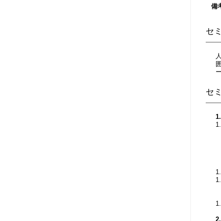
備
セ
セ