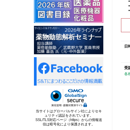
日
受
各
当サイトはグローバルサイン社によりセキ
ュリティ認証をされています。
SSL/TLS対応ページ（https）からの情報送
信は暗号化により保護されます。