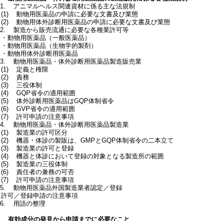
2.1. アニマルヘルス関連資材に係る主な法規制
(1) 動物用医薬品の申請に必要な文書及び業態
(2) 動物用体外診断用医薬品の申請に必要な文書及び業態
2.2. 製造から販売流通に必要な各種業許可等
・動物用医薬品（一般医薬品）
・動物用医薬品（生物学的製剤）
・動物用体外診断用医薬品
2.3. 動物用医薬品・体外診断用医薬品製造販売業
(1) 定義と権限
(2) 責務
(3) 三役体制
(4) GQP省令の適用範囲
(5) 体外診断用医薬品はGQP体制省令
(6) GVP省令の適用範囲
(7) 許可申請の注意事項
2.4. 動物用医薬品・体外診断用医薬品製造業
(1) 製造業の許可区分
(2) 機器・体診の製販は、GMPとGQP体制省令の二本立て
(3) 製造業の許可と登録
(4) 機器と体診において登録の対象となる製造所の範囲
(5) 製造業の三役体制
(6) 責任者の兼務の可否
(7) 許可申請の注意事項
2.5. 動物用医薬品外国製造業者認定／登録
・許可／登録申請の注意事項
.6. 用語の整理
3. 有効成分の発見から申請までに必要なこと