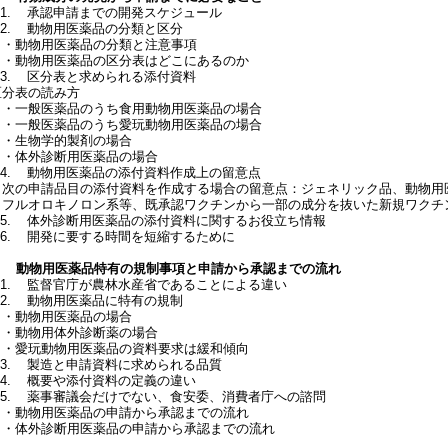
3.1. 承認申請までの開発スケジュール
3.2. 動物用医薬品の分類と区分
・動物用医薬品の分類と注意事項
・動物用医薬品の区分表はどこにあるのか
3.3. 区分表と求められる添付資料
区分表の読み方
・一般医薬品のうち食用動物用医薬品の場合
・一般医薬品のうち愛玩動物用医薬品の場合
・生物学的製剤の場合
・体外診断用医薬品の場合
3.4. 動物用医薬品の添付資料作成上の留意点
次の申請品目の添付資料を作成する場合の留意点：ジェネリック品、動物用
フルオロキノロン系等、既承認ワクチンから一部の成分を抜いた新規ワクチ
3.5. 体外診断用医薬品の添付資料に関するお役立ち情報
3.6. 開発に要する時間を短縮するために
4. 動物用医薬品特有の規制事項と申請から承認までの流れ
4.1. 監督官庁が農林水産省であることによる違い
4.2. 動物用医薬品に特有の規制
・動物用医薬品の場合
・動物用体外診断薬の場合
・愛玩動物用医薬品の資料要求は緩和傾向
4.3. 製造と申請資料に求められる品質
4.4. 概要や添付資料の定義の違い
4.5. 薬事審議会だけでない、食安委、消費者庁への諮問
・動物用医薬品の申請から承認までの流れ
・体外診断用医薬品の申請から承認までの流れ