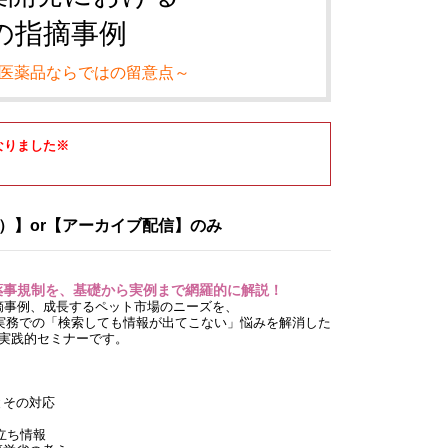
の指摘事例
医薬品ならではの留意点～
なりました※
）
）】or【アーカイブ配信】のみ
薬事規制を、基礎から実例まで網羅的に解説！
摘事例、成長するペット市場のニーズを、
実務での「検索しても情報が出てこない」悩みを解消した
実践的セミナーです。
とその対応
立ち情報