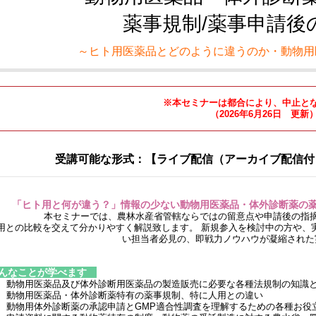
薬事規制/薬事申請後
～ヒト用医薬品とどのように違うのか・動物用
※本セミナーは都合により、中止と
（2026年6月26日 更新
受講可能な形式：【ライブ配信（アーカイブ配信付
「ヒト用と何が違う？」情報の少ない動物用医薬品・体外診断薬の
本セミナーでは、農林水産省管轄ならではの留意点や申請後の指
用との比較を交えて分かりやすく解説致します。 新規参入を検討中の方や、
い担当者必見の、即戦力ノウハウが凝縮された
んなことが学べます
動物用医薬品及び体外診断用医薬品の製造販売に必要な各種法規制の知識
動物用医薬品・体外診断薬特有の薬事規制、特に人用との違い
動物用体外診断薬の承認申請とGMP適合性調査を理解するための各種お役