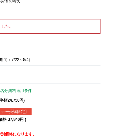
厚労省の考え
ました。
：7/22～8/4）
て
1名分無料適用条件
額24,750円)
ミナー受講限定】
 37,840円 )
特別価格になります。