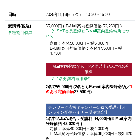
日時
2025年8月8日
（金） 10:30～16:30
受講料(税込)
55,000円 ( E-Mail案内登録価格
52,250円
)
S&T会員登録とE-Mail案内登録特典につ
各種割引特典
いて
定価：本体50,000円＋税5,000円
E-Mail案内登録価格：本体47,500円＋税
4,750円
E-Mail案内登録なら、2名同時申込みで1名分
無料
1名分無料適用条件
2
名で55,000円 (2名ともE-mail案内登録必須​／
1
名あり定価半額
27,500円)
テレワーク応援キャンペーン(1名受講)【オ
ンライン配信セミナー受講限定】
1名申込みの場合：受講料 44,000円(E-Mail案内
登録価格 42,020円 )
定価：本体40,000円＋税4,000円
E-Mail案内登録価格：本体38,200円＋税3,820
円