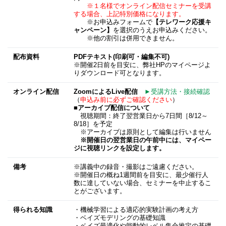
※１名様でオンライン配信セミナーを受講
する場合、上記特別価格になります。
※お申込みフォームで
【テレワーク応援キ
ャンペーン】
を選択のうえお申込みください。
※他の割引は併用できません。
配布資料
PDFテキスト(印刷可・編集不可)
※開催2日前を目安に、弊社HPのマイページよ
りダウンロード可となります。
オンライン配信
ZoomによるLive配信
►受講方法・接続確認
（
申込み前に必ずご確認ください
）
■アーカイブ配信について
視聴期間：終了翌営業日から7日間［8/12～
8/18］を予定
※アーカイブは原則として編集は行いません
※開催日の翌営業日の午前中には、マイペー
ジに視聴リンクを設定します。
備考
※講義中の録音・撮影はご遠慮ください。
※開催日の概ね1週間前を目安に、最少催行人
数に達していない場合、セミナーを中止するこ
とがございます。
得られる知識
・機械学習による適応的実験計画の考え方
・ベイズモデリングの基礎知識