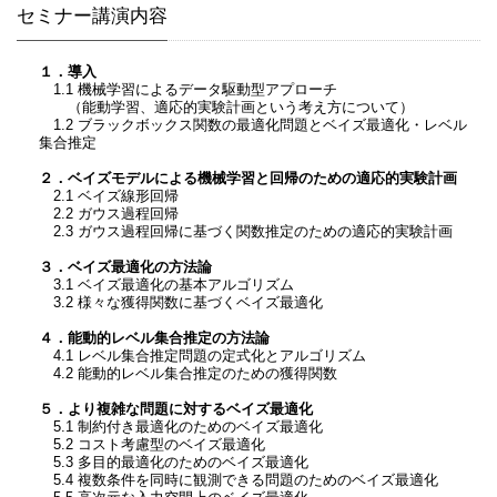
セミナー講演内容
１．導入
1.1 機械学習によるデータ駆動型アプローチ
（能動学習、適応的実験計画という考え方について）
1.2 ブラックボックス関数の最適化問題とベイズ最適化・レベル
集合推定
２．ベイズモデルによる機械学習と回帰のための適応的実験計画
2.1 ベイズ線形回帰
2.2 ガウス過程回帰
2.3 ガウス過程回帰に基づく関数推定のための適応的実験計画
３．ベイズ最適化の方法論
3.1 ベイズ最適化の基本アルゴリズム
3.2 様々な獲得関数に基づくベイズ最適化
４．能動的レベル集合推定の方法論
4.1 レベル集合推定問題の定式化とアルゴリズム
4.2 能動的レベル集合推定のための獲得関数
５．より複雑な問題に対するベイズ最適化
5.1 制約付き最適化のためのベイズ最適化
5.2 コスト考慮型のベイズ最適化
5.3 多目的最適化のためのベイズ最適化
5.4 複数条件を同時に観測できる問題のためのベイズ最適化