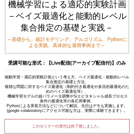
機械学習による適応的実験計画
－ベイズ最適化と能動的レベル
集合推定の基礎と実践－
～基礎から、統計モデリング、アルゴリズム、Pythonに
よる実践、具体的な適用事例まで～
受講可能な形式：【Live配信(アーカイブ配信付)】のみ
能動学習・適応的実験計画という考え方、ベイズ最適化・能動的レベル
集合推定の基礎と方法、
複雑な問題に対するベイズ最適化（制約付き最適化や多目的最適化のた
めのベイズ最適化等）、
機械学習モデルの超パラメータ調整やSiエピタキシャル成長プロセス
条件の最適化等の各応用事例、
Pythonによる実装方法などについて解説。当日はデモも実施します。
(google colaboratoryにアクセス可能な方は、実際に体験できます）。
このセミナーの受付は終了致しました。