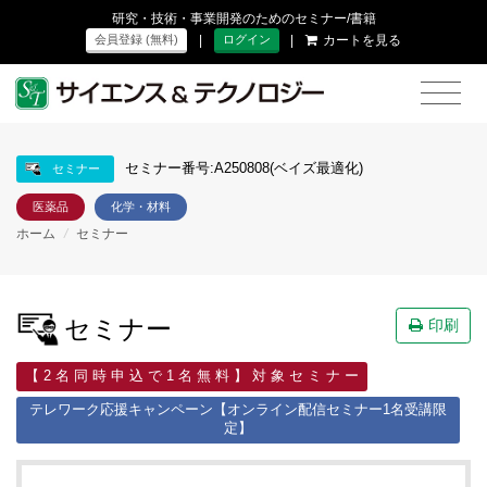
研究・技術・事業開発のためのセミナー/書籍
|
|
カートを見る
会員登録 (無料)
ログイン
セミナー番号:A250808(ベイズ最適化)
セミナー
医薬品
化学・材料
ホーム
/
セミナー
セミナー
印刷
【 2 名 同 時 申 込 で 1 名 無 料 】 対 象 セ ミ ナ ー
テレワーク応援キャンペーン【オンライン配信セミナー1名受講限
定】