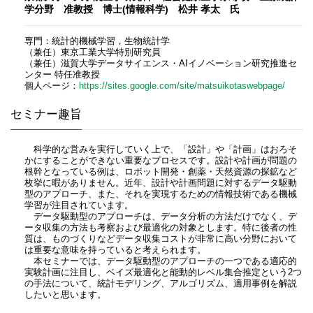
学分野 准教授 博士(情報科学) 松井 孝太 氏
専門：統計的機械学習，生物統計学
（兼任）東京工業大学特別研究員
（兼任）滋賀大学データサイエンス・AIイノベーション研究推進セ
ンター 特任准教授
個人ページ：
https://sites.google.com/site/matsuikotaswebpage/
セミナー趣旨
科学的な営みを実行していく上で、「設計」や「計画」はおろそ
かにすることができない重要なプロセスです。設計や計画が問題の
根幹となっている例は、ロボット開発・創薬・天然資源の探鉱など
枚挙に暇がありません。近年、設計や計画問題に対するデータ駆動
型のアプローチ、また、それを実現するための情報技術である機械
学習が注目されています。
データ駆動型のアプローチは、データ分析の方法だけでなく、デ
ータ収集の方法も考察および最適化の対象とします。特に後者の性
質は、ものづくりなどデータ収集コストが非常に高い分野において
は重要な意味を持っていると考えられます。
本セミナーでは、データ駆動型のアプローチの一つである適応的
実験計画に注目し、ベイズ最適化と能動的レベル集合推定という2つ
の手法について、統計モデリング、アルゴリズム、適用事例を解説
したいと思います。