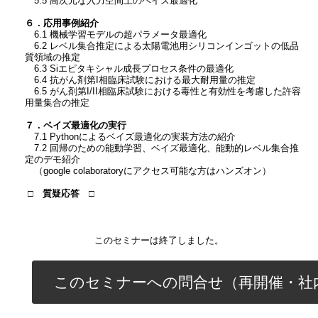
5.5 高次元な入力空間上のベイズ最適化
６．応用事例紹介
6.1 機械学習モデルの超パラメータ最適化
6.2 レベル集合推定による太陽電池用シリコンインゴットの低品
質領域の推定
6.3 Siエピタキシャル成長プロセス条件の最適化
6.4 抗がん剤第I相臨床試験における最大耐用量の推定
6.5 がん剤第I/II相臨床試験における毒性と有効性を考慮した許容
用量集合の推定
７．ベイズ最適化の実行
7.1 Pythonによるベイズ最適化の実装方法の紹介
7.2 回帰のための能動学習、ベイズ最適化、能動的レベル集合推
定のデモ紹介
（google colaboratoryにアクセス可能な方はハンズオン）
□ 質疑応答 □
このセミナーは終了しました。
このセミナーへの問合せ（再開催・社