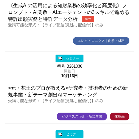
《生成AIの活用による知財業務の効率化と高度化》プ
ロンプト・AI関数・AIエージェントの3スキルで進める
特許出願実務と特許データ分析
NEW
受講可能な形式：【ライブ配信(見逃し配信付)】のみ
エレクトロニクス | 化学・材料
セミナー
番号 B261036
開催日
10月16日
<元・花王のプロが教える>研究者・技術者のための新
規事業・新テーマ創出AIマーケティング
受講可能な形式：【ライブ配信(見逃し配信付)】のみ
ビジネススキル・新規事業
化粧品
セミナー