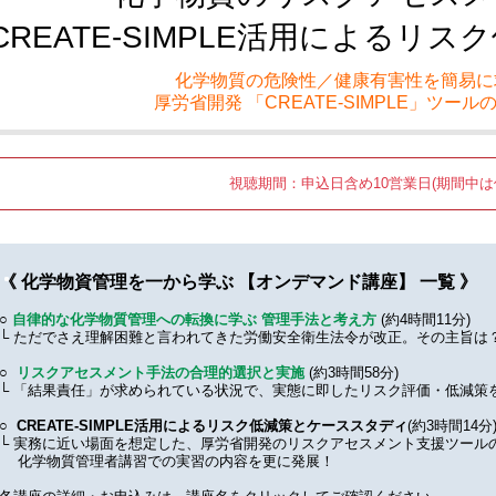
CREATE-SIMPLE活用によるリ
化学物質の危険性／健康有害性を簡易に
厚労省開発 「CREATE-SIMPLE」ツー
視聴期間：申込日含め10営業日(期間中は
《 化学物資管理を一から学ぶ 【オンデマンド講座】 一覧 》
○
自律的な化学物質管理への転換に学ぶ 管理手法と考え方
(約4時間11分)
└ ただでさえ理解困難と言われてきた労働安全衛生法令が改正。その主旨は
○
リスクアセスメント手法の合理的選択と実施
(約3時間58分)
└ 「結果責任」が求められている状況で、実態に即したリスク評価・低減策
○
CREATE-SIMPLE活用によるリスク低減策とケーススタディ
(約3時間14分
└ 実務に近い場面を想定した、厚労省開発のリスクアセスメント支援ツール
化学物質管理者講習での実習の内容を更に発展！