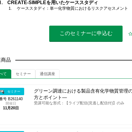
Ⅲ. CREATE-SIMPLEを用いたケーススタディ
1. ケーススタディ：単一化学物質におけるリスクアセスメント
このセミナーに
申込む
連商品
べて
セミナー
通信講座
グリーン調達における製品含有化学物質管理
セミナー
方とポイント―
番号 B261140
受講可能な形式：【ライブ配信(見逃し配信付)】のみ
開催日
11月20日