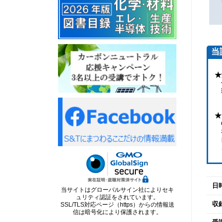
当
★
化
理
ま
★
C
社
自
こ
日
当サイトはグローバルサイン社によりセキ
ュリティ認証をされています。
収
SSL/TLS対応ページ（https）からの情報送
信は暗号化により保護されます。