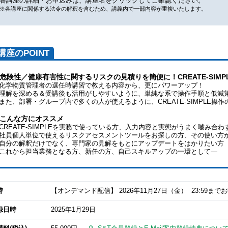
各講座の詳細・お申込みは、講座名をクリックしてご確認ください。
※各講座に関係する法令の解釈を含むため、講義内で一部内容が重複いたします。
講座のPOINT
危険性／健康有害性に関するリスクの見積りを簡便に！CREATE-SIMP
学物質管理者の選任時講習で教える内容から、更にパワーアップ！
解を深める＆受講後も活用がしやすいように、単純な系で操作手順と低減
た、部署・グループ内で多くの人が使えるように、CREATE-SIMPLE操
こんな方にオススメ
REATE-SIMPLEを実務で使っている方、入力内容と実態がうまく嚙み合
員個人単位で使えるリスクアセスメントツールをお探しの方、その使い方
分の解釈だけでなく、専門家の見解をもとにアップデートをはかりたい方
れから担当業務となる方、新任の方、自己スキルアップの一環として―
時
【オンデマンド配信】
2026年11月27日
（金） 23:59ま
録日時
2025年1月29日