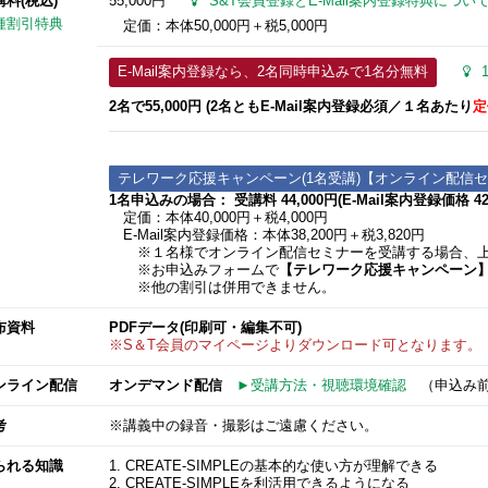
講料(税込)
55,000円
S&T会員登録とE-Mail案内登録特典につい
種割引特典
定価：本体50,000円＋税5,000円
E-Mail案内登録なら、2名同時申込みで1名分無料
2名で55,000円 (2名ともE-Mail案内登録必須​／１名あたり
定
テレワーク応援キャンペーン(1名受講)【オンライン配信
1名申込みの場合： 受講料 44,000円(E-Mail案内登録価格 42,
定価：本体40,000円＋税4,000円
E-Mail案内登録価格：本体38,200円＋税3,820円
※１名様でオンライン配信セミナーを受講する場合、上
※お申込みフォームで
【テレワーク応援キャンペーン
※他の割引は併用できません。
布資料
PDFデータ(印刷可・編集不可)
※S＆T会員のマイページよりダウンロード可となります。
ンライン配信
オンデマンド配信
►受講方法・視聴環境確認
（申込み前
考
※講義中の録音・撮影はご遠慮ください。
られる知識
1. CREATE-SIMPLEの基本的な使い方が理解できる
2. CREATE-SIMPLEを利活用できるようになる