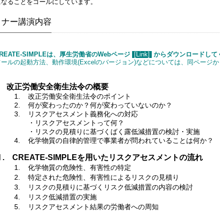
になることをゴールにしています。
ミナー講演内容
REATE-SIMPLEは、厚生労働省のWebページ
[Link]
からダウンロードして
ツールの起動方法、動作環境(Excelのバージョン)などについては、同ページ
I. 改正労働安全衛生法令の概要
1. 改正労働安全衛生法令のポイント
2. 何が変わったのか？何が変わっていないのか？
3. リスクアセスメント義務化への対応
・リスクアセスメントって何？
・リスクの見積りに基づくばく露低減措置の検討・実施
4. 化学物質の自律的管理で事業者が問われていることは何か？
Ⅱ. CREATE-SIMPLEを用いたリスクアセスメントの流れ
1. 化学物質の危険性、有害性の特定
2. 特定された危険性、有害性によるリスクの見積り
3. リスクの見積りに基づくリスク低減措置の内容の検討
4. リスク低減措置の実施
5. リスクアセスメント結果の労働者への周知