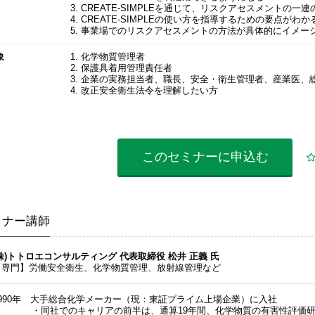
3. CREATE-SIMPLEを通じて、リスクアセスメントの
4. CREATE-SIMPLEの使い方を指導するための要点がわか
5. 事業場でのリスクアセスメントの方法が具体的にイメー
象
1. 化学物質管理者
2. 保護具着用管理責任者
3. 企業の実務担当者、職長、安全・衛生管理者、産業医、
4. 改正安全衛生法令を理解したい方
このセミナーに
申込む
ミナー講師
(株)トトロエコンサルティング 代表取締役 松井 正義 氏
【専門】労働安全衛生、化学物質管理、放射線管理など
1990年 大手総合化学メーカー（現：東証プライム上場企業）に入社
・同社でのキャリアの前半は、通算19年間、化学物質の有害性評価研