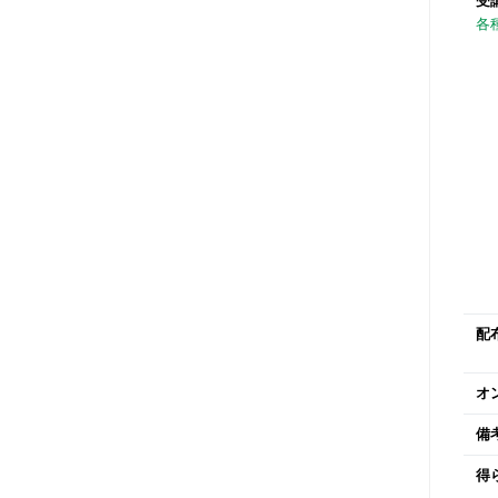
受
各
配
オ
備
得