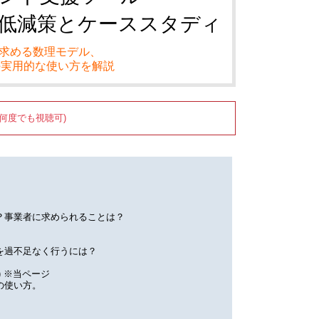
スク低減策とケーススタディ
求める数理モデル、
ルの実用的な使い方を解説
何度でも視聴可)
？事業者に求められることは？
を過不足なく行うには？
) ※当ページ
の使い方。