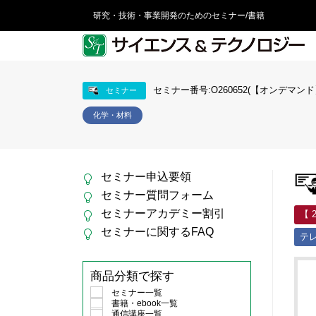
研究・技術・事業開発のためのセミナー/書籍
セミナー番号:O260652(【オンデマンド】C
セミナー
化学・材料
セミナー申込要領
セミナー質問フォーム
セミナーアカデミー割引
【 
セミナーに関するFAQ
テ
商品分類で探す
セミナー一覧
書籍・ebook一覧
通信講座一覧