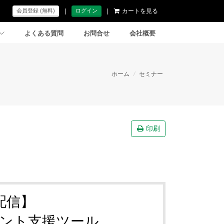
|
|
カートを見る
会員登録 (無料)
ログイン
よくある質問
お問合せ
会社概要
ホーム
/
セミナー
印刷
配信】
ント支援ツール