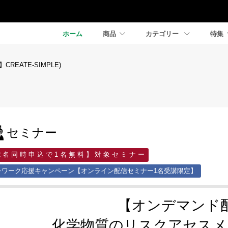
ホーム
商品
カテゴリー
特集
REATE-SIMPLE)
セミナー
2 名 同 時 申 込 で 1 名 無 料 】 対 象 セ ミ ナ ー
レワーク応援キャンペーン【オンライン配信セミナー1名受講限定】
【オンデマンド
化学物質のリスクアセスメ