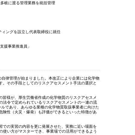
多岐に渡る管理業務を統括管理
ルティングを設立し代表取締役に就任
支援事業推進員」
の自律管理が始まりました。本改正により企業には化学物
す。その手段としてのリスクアセスメント手法の選択と
の皆様が、厚生労働省作成の化学物質のリスクアセスメ
などの法令で定められているリスクアセスメントの一連の流
無償ツールであり、あらゆる業種の化学物質取扱事業者に向けた
危険性（火災・爆発）も評価ができるといった特徴があ
習での実習の内容を更に発展させた、実務に近い場面を
LEの使い方がマスターでき、事業場での活用ができるよう