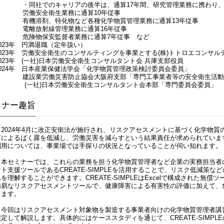
・同社でのキャリアの後半は、通算17年間、研究管理業務に携わり、
労働安全衛生業務に通算10年従事
有機溶剤、特化物など各種化学物質管理業務に通算13年従事
電離放射線管理業務に通算16年従事
危険物保安監督者業務に通算7年従事 など
2023年 円満退職（定年扱い）
2023年 労働安全衛生のコンサルティングを事業とする(株)トトロエコンサ
2023年 (一社)日本労働安全衛生コンサルタント会 兵庫支部役員
2024年 日本産業保健法学会「化学物質管理政策検討委員会委員」
建設業労働災害防止協会大阪府支部「専門工事業者等の安全衛生活動
(一社)日本労働安全衛生コンサルタント会本部「専門委員会委員」
ミナー趣旨
2024年4月に改正安衛法が施行され、リスクアセスメントに基づく化学物質
質によるばく露を低減し、労働災害を減らすという結果責任が求められていま
利用については、事業場では手探りの状況となっていることが伺い知れます。
本セミナーでは、これらの業務を担う化学物質管理者など企業の実務担当者
ント支援ツールであるCREATE-SIMPLEを活用することで、リスク低減策
れを理解することができます。CREATE-SIMPLEはExcelで構成された
簡易なリスクアセスメントツールで、健康障害による有害性の評価に加えて、
ります。
今回はリスクアセスメント対象物を製造する事業者向けの化学物質管理者講
想定して解説します。具体的にはケーススタディを通じて、CREATE-SIMP