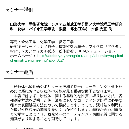
セミナー講師
山形大学 学術研究院 システム創成工学分野／大学院理工学研究
科 化学・バイオ工学専攻 教授 博士(工学) 木俣 光正​​ 氏
専門：粉体工学、化学工学、反応工学
研究キーワード：​ナノ粒子，機能性複合粒子，マイクロリアクタ，
粉砕，メカノケミカル反応，粉体貯槽，DEMシミュレーション
ホームページ：
http://acebe.yz.yamagata-u.ac.jp/laboratory/applied-
chemistry/engineering/labo_012/
セミナー趣旨
粉粒体へ酸化物やポリマーを液相で均一にコーティングさせるた
めには系における粉粒体の分散が最も重要な因子となります。
本講ではまず、粉粒体に関する基礎的な性質、取り扱い方法、各
種測定方法を説明した後、液相においてコーティング処理に必要な
種々の表面処理方法について概説します。そして、液相法を利用し
た機能性微粒子の調製例をいくつか紹介します。基礎から応用事例
まで示すことにより、粉粒体へのコーティング・表面改質に関する
知識がより深まることを期待しています。