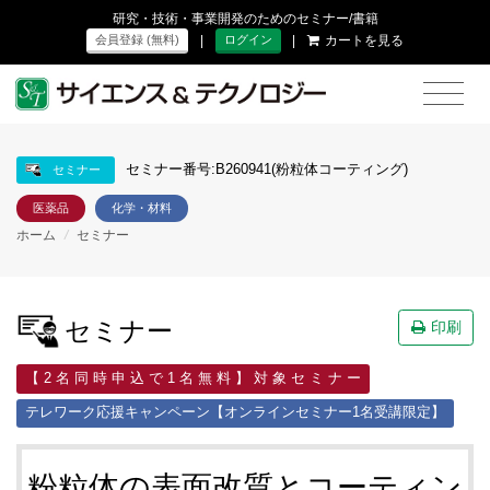
研究・技術・事業開発のためのセミナー/書籍
|
|
カートを見る
会員登録 (無料)
ログイン
セミナー番号:B260941(粉粒体コーティング)
セミナー
医薬品
化学・材料
ホーム
/
セミナー
セミナー
印刷
【 2 名 同 時 申 込 で 1 名 無 料 】 対 象 セ ミ ナ ー
テレワーク応援キャンペーン【オンラインセミナー1名受講限定】
粉粒体の表面改質とコーティン