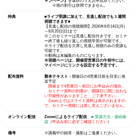
ャンペーン】
を選択のうえお申込みください。
※他の割引は併用できません。
特典
■ライブ受講に加えて、見逃し配信でも１週間
視聴できます■
【見逃し配信の視聴期間】2026年9月14日(月)
～9月20日(日)まで
※このセミナーは見逃し配信付きです。セミナ
ー終了後も繰り返しの視聴学習が可能です。
※ライブ配信を欠席し見逃し視聴のみの受講も
可能です。
※動画は未編集のものになります。
※視聴ページは、開催翌営業日の午前中には、
マイページにリンクを設定する予定です。
配布資料
製本テキスト：
開催日の4営業日前を目安に発
送予定
開催まで4営業日～前日にお申込みの場合、
セミナー資料の到着が、開講日に間に合わな
い可能性がありますこと、ご了承下さい。
Zoom上ではスライド資料は表示されますの
で、セミナー視聴には差し支えございません。
オンライン配信
Zoomによるライブ配信
►受講方法・接続確
認
（
申込み前に必ずご確認ください
）
備考
※講義中の録音・撮影はご遠慮ください。