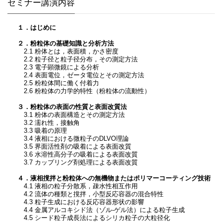
セミナー講演内容
１．はじめに
２．粉粒体の基礎知識と分析方法
2.1 粉体とは，表面積，かさ密度
2.2 粒子径と粒子径分布，その測定方法
2.3 電子顕微鏡による分析
2.4 表面電位，ゼータ電位とその測定方法
2.5 粉粒体間に働く付着力
2.6 粉粒体の力学的特性（粉粒体の流動性）
３．粉粒体の表面の性質と表面改質法
3.1 粉体の表面構造とその測定方法
3.2 濡れ性，接触角
3.3 吸着の原理
3.4 液相における微粒子のDLVO理論
3.5 界面活性剤の吸着による表面改質
3.6 水溶性高分子の吸着による表面改質
3.7 カップリング剤処理による表面改質
４．液相撹拌と粉粒体への無機物またはポリマーコーティング技術
4.1 液相の粒子分散系，疎水性相互作用
4.2 流体の種類と撹拌，小型反応容器の混合特性
4.3 粒子生成における反応容器形状の影響
4.4 金属アルコキシド法（ゾル-ゲル法）による粒子生成
4.5 シード粒子成長法によるシリカ粒子の大粒径化