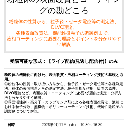
グの勘どころ
粉粒体の性質から、粒子径・ゼータ電位等の測定法、
DLVO理論、
各種表面改質法、機能性微粒子の調製例まで。
液相コーティングに必要な理論とポイントを分かりやす
い解説
受講可能な形式：【ライブ配信(見逃し配信付)】のみ
粉粒体の機能化に向けた、表面改質・液相コーティング技術の基礎と応
用。
◎粉粒体の性質・取り扱い方法から、粒子径・ゼータ電位等の各種測定
法、粉体の表面構造とその測定方法、粒子間相互作用、吸着の原理、
DLVO理論など、表面改質・コーティングに必要な理論と測定・分析方
法を分かりやすく解説。
◎界面活性剤・高分子・カップリング剤による各種表面改質法、液相に
おける粒子分散、無機物・ポリマーコーティング技術、機能性微粒子の
調製例について解説。
日時
2026年9月11日
（金） 10:30～16:30