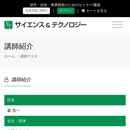
研究・技術・事業開発のためのセミナー/書籍
|
|
カートを見る
会員登録 (無料)
ログイン
講師紹介
ホーム
/
講師マスタ
講師紹介
氏名
森 浩一
会社・団体