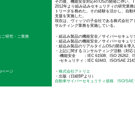
その後、機能安全対応RTOSの開発に伴い、
2012年より組み込みセキュリティの研究業
トリーダを務めた。その経験を活かし、自動
支援を実施した。
現在は、ヴィッツの子会社である株式会社ア
サルティング業務を実施している。
なご研究・ご業務
・組込み製品の機能安全／サイバーセキュリ
・組込み製品の機能安全／サイバーセキュリ
・組込み製品のリアルタイムOSの開発＆導
・上記に関するコンサルティング活動（対応
‐機能安全 ：IEC 61508、ISO 26262、ISO
‐セキュリティ：IEC 62443、ISO/SAE 21
ebページ
・
株式会社アトリエ
・出版（日経BPより）
自動車サイバーセキュリティ規格 ISO/SAE