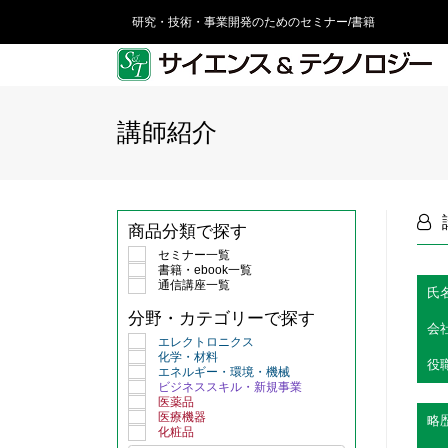
研究・技術・事業開発のためのセミナー/書籍
講師紹介
商品分類で探す
セミナー一覧
書籍・ebook一覧
通信講座一覧
氏
分野・カテゴリーで探す
会
エレクトロニクス
化学・材料
役
エネルギー・環境・機械
ビジネススキル・新規事業
医薬品
医療機器
略
化粧品