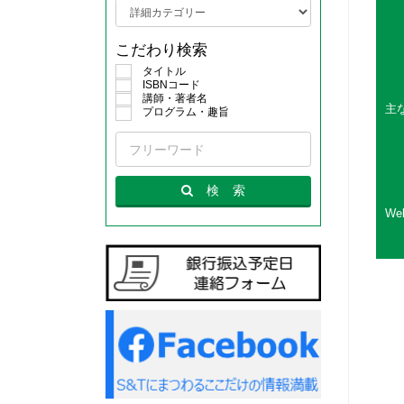
こだわり検索
タイトル
ISBNコード
講師・著者名
主
プログラム・趣旨
検
索
W