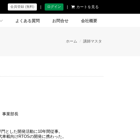
|
|
カートを見る
会員登録 (無料)
ログイン
よくある質問
お問合せ
会社概要
ホーム
/
講師マスタ
 事業部長
専門とした開発活動に10年間従事。
車載向けRTOSの開発に携わった。