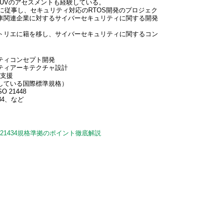
TUVのアセスメントも経験している。
務に従事し、セキュリティ対応のRTOS開発のプロジェク
車関連企業に対するサイバーセキュリティに関する開発
トリエに籍を移し、サイバーセキュリティに関するコン
ティコンセプト開発
ティアーキテクチャ設計
入支援
している国際標準規格）
 21448
434、など
 21434規格準拠のポイント徹底解説