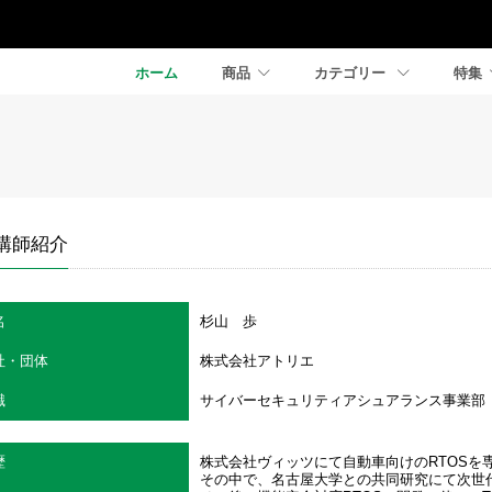
ホーム
商品
カテゴリー
特集
講師紹介
名
杉山 歩
社・団体
株式会社アトリエ
職
サイバーセキュリティアシュアランス事業部
歴
株式会社ヴィッツにて自動車向けのRTOSを
その中で、名古屋大学との共同研究にて次世代