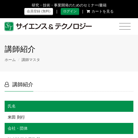
研究・技術・事業開発のためのセミナー/書籍
|
|
カートを見る
会員登録 (無料)
ログイン
講師紹介
ホーム
/
講師マスタ
講師紹介
氏名
米田 則行
会社・団体