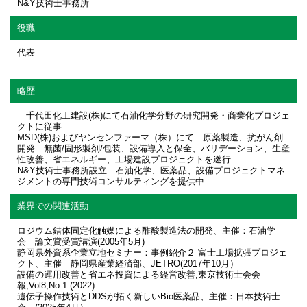
N&Y技術士事務所
役職
代表
略歴
千代田化工建設(株)にて石油化学分野の研究開発・商業化プロジェ
クトに従事
MSD(株)およびヤンセンファーマ（株）にて 原薬製造、抗がん剤
開発 無菌/固形製剤/包装、設備導入と保全、バリデーション、生産
性改善、省エネルギー、工場建設プロジェクトを遂行
N&Y技術士事務所設立 石油化学、医薬品、設備プロジェクトマネ
ジメントの専門技術コンサルティングを提供中
業界での関連活動
ロジウム錯体固定化触媒による酢酸製造法の開発、主催：石油学
会 論文賞受賞講演(2005年5月)
静岡県外資系企業立地セミナー：事例紹介２ 富士工場拡張プロジェ
クト、主催 静岡県産業経済部、JETRO(2017年10月）
設備の運用改善と省エネ投資による経営改善,東京技術士会会
報,Vol8,No 1 (2022)
遺伝子操作技術とDDSが拓く新しいBio医薬品、主催：日本技術士