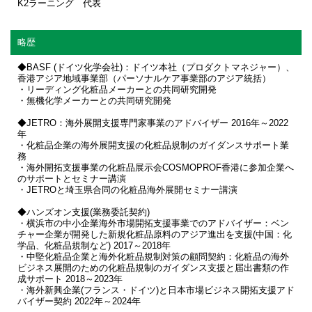
K2ラーニング 代表
略歴
◆BASF (ドイツ化学会社)：ドイツ本社（プロダクトマネジャー）、
香港アジア地域事業部（パーソナルケア事業部のアジア統括）
・リーディング化粧品メーカーとの共同研究開発
・無機化学メーカーとの共同研究開発
◆JETRO：海外展開支援専門家事業のアドバイザー 2016年～2022
年
・化粧品企業の海外展開支援の化粧品規制のガイダンスサポート業
務
・海外開拓支援事業の化粧品展示会COSMOPROF香港に参加企業へ
のサポートとセミナー講演
・JETROと埼玉県合同の化粧品海外展開セミナー講演
◆ハンズオン支援(業務委託契約)
・横浜市の中小企業海外市場開拓支援事業でのアドバイザー：ベン
チャー企業が開発した新規化粧品原料のアジア進出を支援(中国：化
学品、化粧品規制など) 2017～2018年
・中堅化粧品企業と海外化粧品規制対策の顧問契約：化粧品の海外
ビジネス展開のための化粧品規制のガイダンス支援と届出書類の作
成サポート 2018～2023年
・海外新興企業(フランス・ドイツ)と日本市場ビジネス開拓支援アド
バイザー契約 2022年～2024年