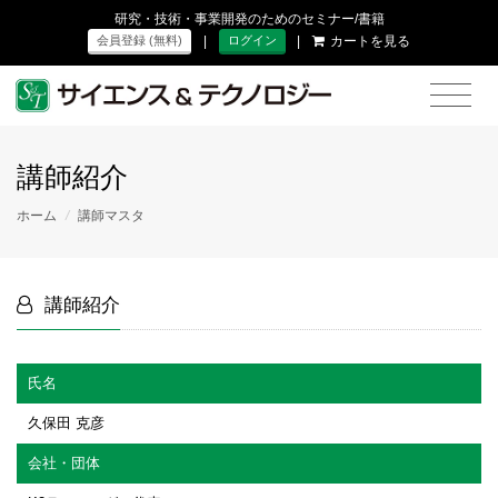
研究・技術・事業開発のためのセミナー/書籍
|
|
カートを見る
会員登録 (無料)
ログイン
講師紹介
ホーム
/
講師マスタ
講師紹介
氏名
久保田 克彦
会社・団体