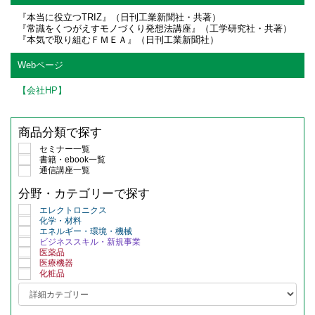
『本当に役立つTRIZ』（日刊工業新聞社・共著）
『常識をくつがえすモノづくり発想法講座』（工学研究社・共著）
『本気で取り組むＦＭＥＡ』（日刊工業新聞社）
Webページ
【会社HP】
商品分類で探す
セミナー一覧
書籍・ebook一覧
通信講座一覧
分野・カテゴリーで探す
エレクトロニクス
化学・材料
エネルギー・環境・機械
ビジネススキル・新規事業
医薬品
医療機器
化粧品