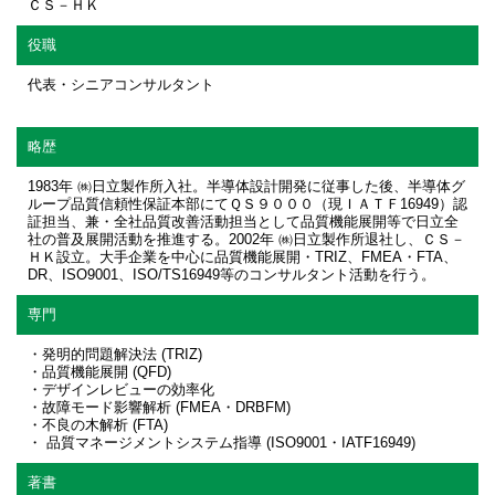
ＣＳ－ＨＫ
役職
代表・シニアコンサルタント
略歴
1983年 ㈱日立製作所入社。半導体設計開発に従事した後、半導体グ
ループ品質信頼性保証本部にてＱＳ９０００（現ＩＡＴＦ16949）認
証担当、兼・全社品質改善活動担当として品質機能展開等で日立全
社の普及展開活動を推進する。2002年 ㈱日立製作所退社し、ＣＳ－
ＨＫ設立。大手企業を中心に品質機能展開・TRIZ、FMEA・FTA、
DR、ISO9001、ISO/TS16949等のコンサルタント活動を行う。
専門
・発明的問題解決法 (TRIZ)
・品質機能展開 (QFD)
・デザインレビューの効率化
・故障モード影響解析 (FMEA・DRBFM)
・不良の木解析 (FTA)
・ 品質マネージメントシステム指導 (ISO9001・IATF16949)
著書