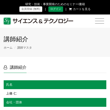
研究・技術・事業開発のためのセミナー/書籍
|
|
カートを見る
会員登録 (無料)
ログイン
講師紹介
ホーム
/
講師マスタ
講師紹介
氏名
上條 仁
会社・団体