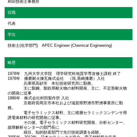
和田技術士事務所
役職
代表
学位
技術士(化学部門) APEC Engineer (Chemical Engineering)
略歴
1978年 九州大学大学院 理学研究科地質学専攻修士課程 終了
1978年 播磨耐火煉瓦株式会社 （現,黒崎播磨）入社
兵庫県高砂市 本社技術研究所に勤務。
主に製鋼、製鉄用耐火物の材料開発、主に、不定形耐火物
の開発に従事
1986年 株式会社村田製作所 入社
京都府長岡京市本社および滋賀県野洲市野洲事業所に勤
務。
電子セラミックス材料、主に積層セラミックコンデンサ用
誘電体材料の研究開発に従事。
その後、電子セラミックス材料研究開発、分析センター、
故障解析センターの部門長に
就任、知的財産部門で先行技術調査を経験。