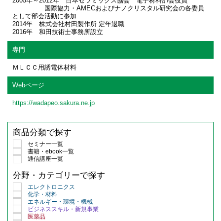
2005年～2012年 日本セラミックス協会 電子材料部会役員
国際協力・AMECおよびナノクリスタル研究会の各委員
として部会活動に参加
2014年 株式会社村田製作所 定年退職
2016年 和田技術士事務所設立
専門
ＭＬＣＣ用誘電体材料
Webページ
https://wadapeo.sakura.ne.jp
商品分類で探す
セミナー一覧
書籍・ebook一覧
通信講座一覧
分野・カテゴリーで探す
エレクトロニクス
化学・材料
エネルギー・環境・機械
ビジネススキル・新規事業
医薬品