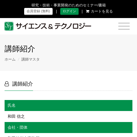
研究・技術・事業開発のためのセミナー/書籍
|
|
カートを見る
会員登録 (無料)
ログイン
講師紹介
ホーム
/
講師マスタ
講師紹介
氏名
和田 信之
会社・団体