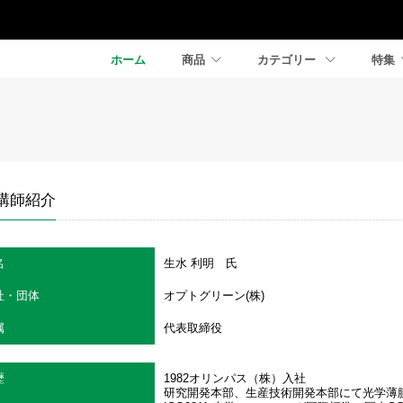
ホーム
商品
カテゴリー
特集
講師紹介
名
生水 利明 氏
社・団体
オプトグリーン(株)
属
代表取締役
歴
1982オリンパ
研究開発本部、生産技術開発本部にて光学薄