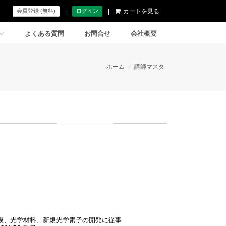
|
|
カートを見る
会員登録 (無料)
ログイン
よくある質問
お問合せ
会社概要
ホーム
/
講師マスタ
ス（株）入社
膜、光学材料、新規光学素子の開発に従事