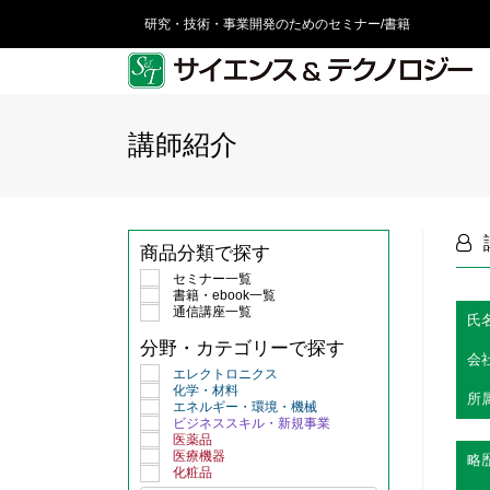
研究・技術・事業開発のためのセミナー/書籍
講師紹介
商品分類で探す
セミナー一覧
書籍・ebook一覧
通信講座一覧
氏
分野・カテゴリーで探す
会
エレクトロニクス
化学・材料
所
エネルギー・環境・機械
ビジネススキル・新規事業
医薬品
医療機器
略
化粧品