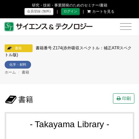
研究・技術・事業開発のためのセミナー/書籍
|
|
カートを見る
会員登録 (無料)
ログイン
書籍番号:Z174(赤外吸収スペクトル：補正ATRスペク
書籍
トル版)
化学・材料
ホーム
/
書籍
書籍
印刷
- Takayama Library -