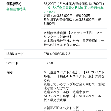
価格(税込)
68,200円 ( E-Mail案内登録価格
64,790円
)
S&T会員登録とE-Mail案内登録特典
各種割引特典
について
定価：本体62,000円＋税6,200円
E-Mail案内登録価格：本体58,900円＋税
5,890円
送料は当社負担 【アカデミー割引、クー
リングオフ対象外】
※本書は他社発行のため、書店様経由で当
社への注文はできません。
ISBNコード
978-4-9905036-7-3
Cコード
C3558
備考
※【透過スペクトル版】、【ATRスペクト
ル版】、【補正ATRスペクトル版】の異な
る点
収載しているサンプルは全く同じで、測定
法が違うだけです。
透過スペクトル版：透過率表示
ATRスペクトル版・補正ATRスペクトル
版：吸光度表示
※補正ATRスペクトル版