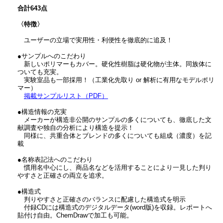
合計643点
〈特徴〉
ユーザーの立場で実用性・利便性を徹底的に追及！
●サンプルへのこだわり
新しいポリマーもカバー。硬化性樹脂は硬化物が主体。同族体に
ついても充実。
実験室品も一部採用！（工業化先取り or 解析に有用なモデルポリ
マー）
掲載サンプルリスト（PDF）
●構造情報の充実
メーカーが構造非公開のサンプルの多くについても、徹底した文
献調査や独自の分析により構造を提示！
同様に、共重合体とブレンドの多くについても組成（濃度）を記
載
●名称表記法へのこだわり
慣用名中心にし、商品名などを活用することにより一見した判り
やすさと正確さの両立を追求。
●構造式
判りやすさと正確さのバランスに配慮した構造式を明示
付録CDには構造式のデジタルデータ(word版)を収録。レポートへ
貼付け自由。ChemDrawで加工も可能。