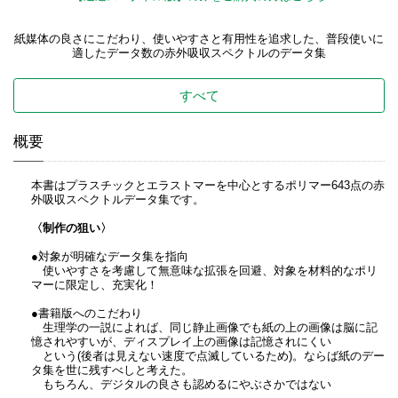
紙媒体の良さにこだわり、使いやすさと有用性を追求した、普段使いに
適したデータ数の赤外吸収スペクトルのデータ集
すべて
概要
本書はプラスチックとエラストマーを中心とするポリマー643点の赤
外吸収スペクトルデータ集です。
〈制作の狙い〉
●対象が明確なデータ集を指向
使いやすさを考慮して無意味な拡張を回避、対象を材料的なポリ
マーに限定し、充実化！
●書籍版へのこだわり
生理学の一説によれば、同じ静止画像でも紙の上の画像は脳に記
憶されやすいが、ディスプレイ上の画像は記憶されにくい
という(後者は見えない速度で点滅しているため)。ならば紙のデー
タ集を世に残すべしと考えた。
もちろん、デジタルの良さも認めるにやぶさかではない