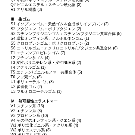
Q1 不飽和ポリエステル：スチレン硬化物 (6)
Q2 ビニルエステル：スチレン硬化物 (3)
R1 アリル樹脂 (3)
Ⅲ 生ゴム
S1 イソプレンゴム：天然ゴム＆合成ポリイソプレン (2)
S2 ブタジエンゴム：ポリブタジエン (2)
S3 スチレンブタジエンゴム：スチレン/ブタジエン共重合体 (5)
S4 環状オレフィン系：ノルボルネンゴム (1)
S5 クロロプレンゴム：ポリクロロプレン (2)
S6 ニトリルゴム：アクリロニトリル/ブタジエン共重合体 (6)
T1 エチレンプロピレンゴム (7)
T2 ブチレン系ゴム (4)
T3 変性ポリエチレン系・変性NBR系 (2)
T4 アクリルゴム (1)
T5 エチレン/ビニルモノマー共重合体 (5)
T6 フッ素ゴム (8)
U1 ポリエーテルゴム (3)
U2 多硫化ゴム (2)
U3 フルオロエーテルゴム (1)
Ⅳ 熱可塑性エラストマー
V1 スチレン系 (16)
V2 エチレン系 (8)
V3 プロピレン系 (10)
V4 その他のオレフィン系・ジエン系 (4)
W1 ポリ塩化ビニル系・アクリル系 (4)
W2 ポリエステル系 (8)