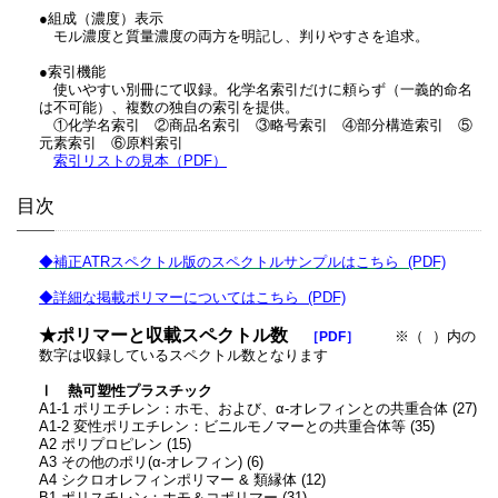
●組成（濃度）表示
モル濃度と質量濃度の両方を明記し、判りやすさを追求。
●索引機能
使いやすい別冊にて収録。化学名索引だけに頼らず（一義的命名
は不可能）、複数の独自の索引を提供。
①化学名索引 ②商品名索引 ③略号索引 ④部分構造索引 ⑤
元素索引 ⑥原料索引
索引リストの見本（PDF）
目次
◆補正ATRスペクトル版のスペクトルサンプルはこちら (PDF)
◆詳細な掲載ポリマーについてはこちら (PDF)
★ポリマーと収載スペクトル数
［PDF］
※（ ）内の
数字は収録しているスペクトル数となります
Ⅰ 熱可塑性プラスチック
A1-1 ポリエチレン：ホモ、および、α-オレフィンとの共重合体 (27)
A1-2 変性ポリエチレン：ビニルモノマーとの共重合体等 (35)
A2 ポリプロピレン (15)
A3 その他のポリ(α-オレフィン) (6)
A4 シクロオレフィンポリマー & 類縁体 (12)