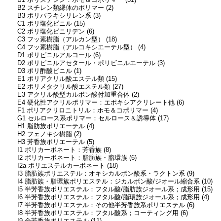
B1 ポリスチレン：ホモ＆コポリマー (31)
B2 スチレン類縁体のポリマー (2)
B3 ポリパラキシリレン系 (3)
C1 ポリ塩化ビニル (15)
C2 ポリ塩化ビニリデン (6)
C3 フッ素樹脂（アルカン型） (18)
C4 フッ素樹脂（アルコキシエーテル型） (4)
D1 ポリビニルアルコール (6)
D2 ポリビニルアセタール・ポリビニルエーテル (3)
D3 ポリ酢酸ビニル (1)
E1 ポリアクリル酸エステル類 (15)
E2 ポリメタクリル酸エステル類 (27)
E3 アクリル酸型カルボン酸付加重合体 (2)
E4 硬化性アクリルポリマー：エポキシアクリレート他 (6)
F1 ポリアクリロニトリル：ホモ＆コポリマー (4)
G1 セルロース系ポリマー：セルロース＆誘導体 (17)
H1 脂肪族ポリエーテル (4)
H2 フェノキシ樹脂 (2)
H3 芳香族ポリエーテル (5)
I1 ポリカーボネート：芳香族 (8)
I2 ポリカーボネート：脂肪族・脂環族 (6)
I2a ポリエステルカーボネート (18)
I3 脂肪族ポリエステル：オキシカルボン酸系・ラクトン系 (9)
I4 脂肪族・脂環族ポリエステル：ジカルボン酸/ジオール縮合系 (10)
I5 半芳香族ポリエステル：フタル酸/脂肪族ジオール系；成形用 (15)
I6 半芳香族ポリエステル：フタル酸/脂環族ジオール系；成形用 (4)
I7 半芳香族ポリエステル：その他半芳香族系ポリエステル (6)
I8 半芳香族ポリエステル：フタル酸系；コーティング用 (6)