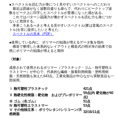
●スペクトルを読む力が身につく見やすいスペクトルへのこだわり
最近は罫線がなく波数目盛りも疎らで、代わりにピークトップ波
数をピーク上に印字したスペクトルが普通になった感がある。
これではパターン認識力が働かずスペクトルを読む力も身につか
ないと危惧する。
本来こうあるべきと考える見やすいスペクトル(要は昔風のスペク
トル)を世に提供したいと考えた。
スペクトルの見本（PDF）
●使用している内に、ポリマーの知識が増えるデータ集を指向
構造で整理した体系的なレイアウトと構造式の明示等の効果で自
然にポリマーの知識が増えると期待
〈対象〉
成形されて使用されるポリマー（プラスチック・ゴム・熱可塑性エ
ラストマー）が中心で、代表的な繊維・接着剤用樹脂・塗料用樹
脂・天然樹脂も加えた643点。工業化製品が中心ながら実験室品も一
部採用。
Ⅰ 熱可塑性プラスチック
421点
59点(内 硬化物が40
Ⅱ 熱硬化性樹脂：硬化物 およびプレポリマー
点)
Ⅲ ゴム（生ゴム）
51点
Ⅳ 熱可塑性エラストマー
53点
Ⅴ その他独立系： ポリウレタン/シリコーン/天
32/16/11点
然樹脂