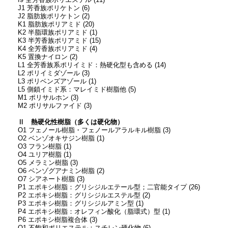
I9 全芳香族ポリエステル (11)
J1 芳香族ポリケトン (6)
J2 脂肪族ポリケトン (2)
K1 脂肪族ポリアミド (20)
K2 半脂環族ポリアミド (1)
K3 半芳香族ポリアミド (15)
K4 全芳香族ポリアミド (4)
K5 置換ナイロン (2)
L1 全芳香族系ポリイミド：熱硬化型も含める (14)
L2 ポリイミダゾール (3)
L3 ポリベンズアゾール (1)
L5 側鎖イミド系：マレイミド樹脂他 (5)
M1 ポリサルホン (3)
M2 ポリサルファイド (3)
Ⅱ 熱硬化性樹脂（多くは硬化物）
O1 フェノール樹脂・フェノールアラルキル樹脂 (3)
O2 ベンゾオキサジン樹脂 (1)
O3 フラン樹脂 (1)
O4 ユリア樹脂 (1)
O5 メラミン樹脂 (3)
O6 ベンゾグアナミン樹脂 (2)
O7 シアネート樹脂 (3)
P1 エポキシ樹脂：グリシジルエテール型；二官能タイプ (26)
P2 エポキシ樹脂：グリシジルエステル型 (2)
P3 エポキシ樹脂：グリシジルアミン型 (1)
P4 エポキシ樹脂：オレフィン酸化（脂環式）型 (1)
P6 エポキシ樹脂複合体 (3)