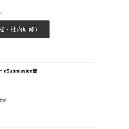
た。
催・社内研修）
ubmission部
支援