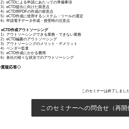
（2）eCTDによる申請にあたっての準備事項
（3）eCTD提出に向けた留意点
4）eCTD用PDFの作成の留意点
（5）eCTD作成に使用するシステム・ツールの選定
（6）申請電子データ作成・授受時の注意点
. eCTD作成アウトソーシング
（1）アウトソーシングできる業務・できない業務
（2）eCTD編纂のアウトソーシング
（3）アウトソーシングのメリット・デメリット
（4）ベンダー監査
（5）eCTD作成にかかる費用
（6）各社の様々な状況でのアウトソーシング
◇質疑応答◇
このセミナーは終了しまし
このセミナーへの問合せ（再開