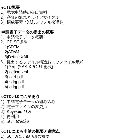
. eCTD概要
（1）承認申請時の提出資料
（2）審査の流れとライフサイクル
（3）構成要素／XML／フォルダ構造
2. 申請電子データの提出の概要
（1）申請電子データ概要
2）CDISC標準
1)SDTM
2)ADaM
)Define-XML
（3）提出するファイル構造およびファイル形式
) *.xpt(SAS XPORT 形式)
) define.xml
) acrf.pdf
) sdrg.pdf
) adrg.pdf
. eCTDv4.0での変更点
（1）申請電子データの組み込み
（2）電子ファイルの変更点
3）Keyword / CV
（4）再利用
5）eCTDの確認
. eCTDによる申請の概要と留意点
（1）eCTDによる申請の概要