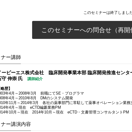
このセミナーは終了しまし
このセミナーへの問合せ（再開
ミナー講師
イーピーエス株式会社 臨床開発事業本部 臨床開発推進センター eS
石守 伸崇 氏
講師紹介
【略歴】
003年4月～2008年3月 前職にてSE・プログラマ
008年4月～2010年8月 DMのシステム開発
2010年11月～2014年3月 各社の薬事部門に常駐して薬事オペレーション業務
014年4月～現在 eCTD編纂業務PM
014年10月～現在 2014年10月～現在 eCTD・文書管理コンサルタントPM
ミナー講演内容