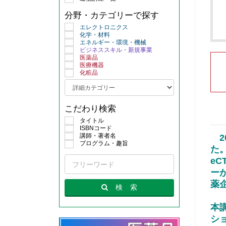
分野・カテゴリーで探す
エレクトロニクス
化学・材料
エネルギー・環境・機械
ビジネススキル・新規事業
医薬品
医療機器
化粧品
こだわり検索
タイトル
ISBNコード
講師・著者名
プログラム・趣旨
た
eC
ー
薬
検
索
本
シ