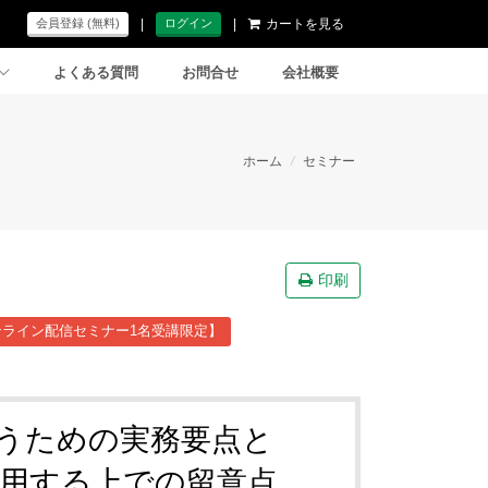
|
|
カートを見る
会員登録 (無料)
ログイン
よくある質問
お問合せ
会社概要
ホーム
/
セミナー
印刷
ライン配信セミナー1名受講限定】
に行うための実務要点と
用する上での留意点