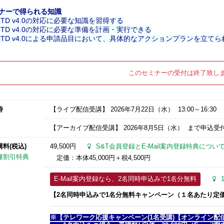
ナーで得られる知識
CTD v4.0の対応に必要な知識を習得する
CTD v4.0の対応に必要な準備を計画・実行できる
CTD v4.0による申請品目において、具体的なアクションプランを立てら
このセミナーの受付は終了致し
時
【ライブ配信受講】
2026年7月22日
（水） 13:00～16:30
【アーカイブ配信受講】
2026年8月5日
（水） まで申込受付（
講料(税込)
49,500円
S&T会員登録とE-Mail案内登録特典につい
種割引特典
定価：本体45,000円＋税4,500円
E-Mail案内登録なら、2名同時申込みで1名分無料
【2名同時申込みで1名分無料
キャンペーン
（１名あたり定価半
※【テレワーク応援キャンペーン(1名受講)【オンライン配