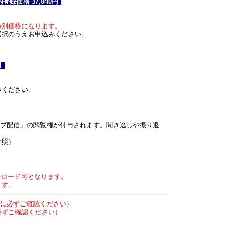
録価格 37,840円 )
特別価格になります。
選択のうえお申込みください。
】
みください。
カイブ配信」の閲覧権が付与されます。聞き逃しや振り返
参照）
ロード可となります。
す。
に必ずご確認ください）
必ずご確認ください）