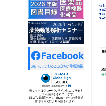
セミ
▼e
▼e
▼e
日
受
各
当サイトはグローバルサイン社によりセキ
ュリティ認証をされています。
SSL/TLS対応ページ（https）からの情報送
信は暗号化により保護されます。