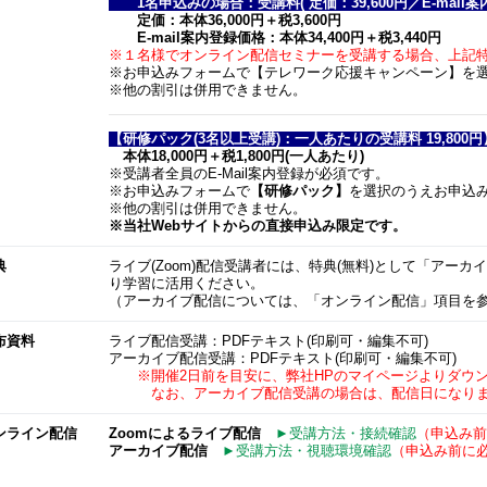
1名申込みの場合：受講料( 定価：39,600円／E-mail案内登
定価：本体36,000円＋税3,600円
E-mail案内登録価格：本体34,400円＋税3,440円
※１名様でオンライン配信セミナーを受講する場合、上記
※お申込みフォームで【テレワーク応援キャンペーン】を
※他の割引は併用できません。
【研修パック(3名以上受講)：一人あたりの受講料 19,800円
本体18,000円＋税1,800円(一人あたり)
※受講者全員のE-Mail案内登録が必須です。
※お申込みフォームで
【研修パック】
を選択のうえお申込
※他の割引は併用できません。
※当社Webサイトからの直接申込み限定です。
典
ライブ(Zoom)配信受講者には、特典(無料)として「アー
り学習に活用ください。
（アーカイブ配信については、「オンライン配信」項目を
布資料
ライブ配信受講：PDFテキスト(印刷可・編集不可)
アーカイブ配信受講：PDFテキスト(印刷可・編集不可)
※開催2日前を目安に、弊社HPのマイページよりダウン
なお、アーカイブ配信受講の場合は、配信日になりま
ンライン配信
Zoom
によるライブ配信
►受講方法・接続確認
（申込み前
アーカイブ配信
►受講方法・視聴環境確認
（申込み前に