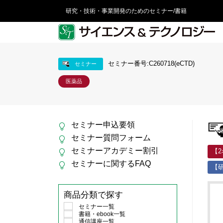
研究・技術・事業開発のためのセミナー/書籍
セミナー番号:C260718(eCTD)
セミナー
医薬品
セミナー申込要領
セミナー質問フォーム
セミナーアカデミー割引
【
セミナーに関するFAQ
【研
商品分類で探す
セミナー一覧
書籍・ebook一覧
通信講座一覧