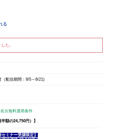
れる
ました。
配信期間：8/5～8/21)
て
1名分無料適用条件
額の24,750円）】
信セミナー受講限定】