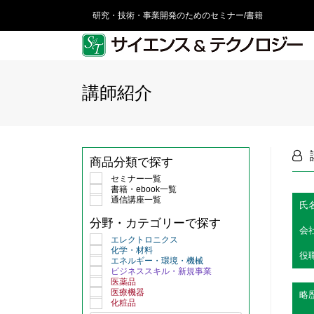
研究・技術・事業開発のためのセミナー/書籍
講師紹介
商品分類で探す
セミナー一覧
書籍・ebook一覧
通信講座一覧
氏
分野・カテゴリーで探す
会
エレクトロニクス
化学・材料
役
エネルギー・環境・機械
ビジネススキル・新規事業
医薬品
医療機器
略
化粧品