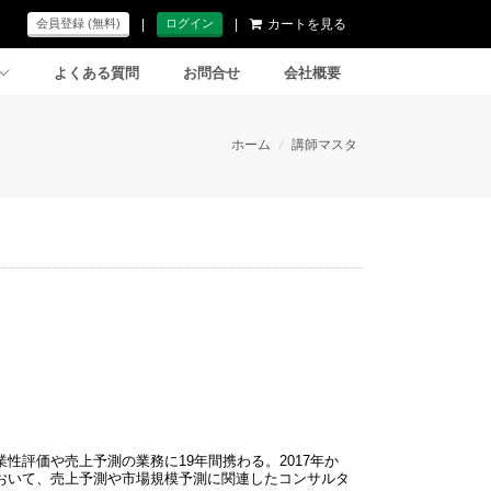
|
|
カートを見る
会員登録 (無料)
ログイン
よくある質問
お問合せ
会社概要
ホーム
/
講師マスタ
性評価や売上予測の業務に19年間携わる。2017年か
おいて、売上予測や市場規模予測に関連したコンサルタ