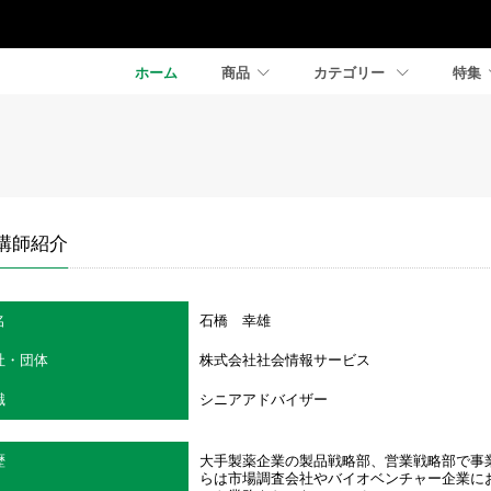
ホーム
商品
カテゴリー
特集
講師紹介
名
石橋 幸雄
社・団体
株式会社社会情報サービス
職
シニアアドバイザー
歴
大手製薬企業の製品戦略部、営業戦略部で事業
らは市場調査会社やバイオベンチャー企業に