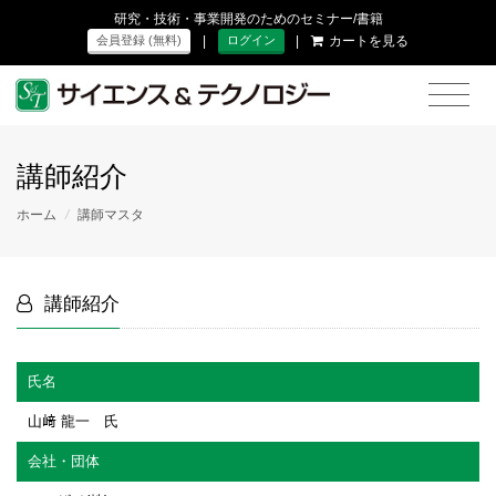
研究・技術・事業開発のためのセミナー/書籍
|
|
カートを見る
会員登録 (無料)
ログイン
講師紹介
ホーム
/
講師マスタ
講師紹介
氏名
山﨑 龍一 氏
会社・団体