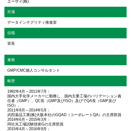
エーザイ(株)
所属
データインテグリティ推進室
役職
室長
兼務
GMP/CMC個人コンサルタント
略歴
1992年4月～2011年7月：
国内大手化学メーカーに勤務し、国内主要工場のバリデーション責
任者（GMP）、QC長（GMP及びISO）及びでQA長（GMP及び
ISO）。
2011年8月～2014年5月：
武田薬品工業(株)大阪本社のGQAD（コーポレートQA）の主席部員
2014年6月～2015年3月：
同社光工場試験技術Gの主席部員
2015年4月～2016年9月：