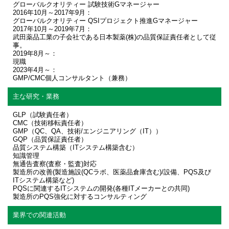
グローバルクオリティー 試験技術Gマネージャー
2016年10月～2017年9月：
グローバルクオリティー QSIプロジェクト推進Gマネージャー
2017年10月～2019年7月：
武田薬品工業の子会社である日本製薬(株)の品質保証責任者として従
事。
2019年8月～：
現職
2023年4月～：
GMP/CMC個人コンサルタント（兼務）
主な研究・業務
GLP（試験責任者）
CMC（技術移転責任者）
GMP（QC、QA、技術/エンジニアリング（IT））
GQP（品質保証責任者）
品質システム構築（ITシステム構築含む）
知識管理
無通告査察(査察・監査)対応
製造所の改善(製造施設(QCラボ、医薬品倉庫含む)/設備、PQS及び
ITシステム構築など)
PQSに関連するITシステムの開発(各種ITメーカーとの共同)
製造所のPQS強化に対するコンサルティング
業界での関連活動