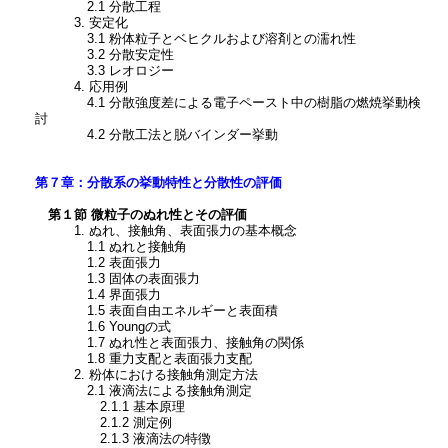
2.1 分散工程
3. 安定化
3.1 粉体粒子とベヒクルおよび溶剤との濡れ性
3.2 分散安定性
3.3 レオロジー
4. 応用例
4.1 分散強度差による電子ペースト中の樹脂の燃焼挙動検
討
4.2 分散工法と脱バインダー挙動
第７章：分散系の挙動特性と分散性の評価
第１節 微粒子のぬれ性とその評価
1. ぬれ、接触角、表面張力の基本概念
1.1 ぬれと接触角
1.2 表面張力
1.3 固体の表面張力
1.4 界面張力
1.5 表面自由エネルギーと表面積
1.6 Youngの式
1.7 ぬれ性と表面張力、接触角の関係
1.8 重力支配と表面張力支配
2. 粉体における接触角測定方法
2.1 液滴法による接触角測定
2.1.1 基本原理
2.1.2 測定例
2.1.3 液滴法の特徴