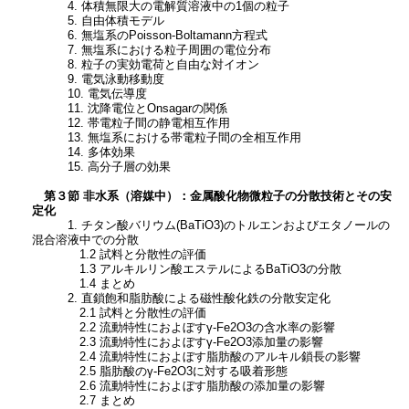
4. 体積無限大の電解質溶液中の1個の粒子
5. 自由体積モデル
6. 無塩系のPoisson-Boltamann方程式
7. 無塩系における粒子周囲の電位分布
8. 粒子の実効電荷と自由な対イオン
9. 電気泳動移動度
10. 電気伝導度
11. 沈降電位とOnsagarの関係
12. 帯電粒子間の静電相互作用
13. 無塩系における帯電粒子間の全相互作用
14. 多体効果
15. 高分子層の効果
第３節 非水系（溶媒中）：金属酸化物微粒子の分散技術とその安
定化
1. チタン酸バリウム(BaTiO3)のトルエンおよびエタノールの
混合溶液中での分散
1.2 試料と分散性の評価
1.3 アルキルリン酸エステルによるBaTiO3の分散
1.4 まとめ
2. 直鎖飽和脂肪酸による磁性酸化鉄の分散安定化
2.1 試料と分散性の評価
2.2 流動特性におよぼすγ-Fe2O3の含水率の影響
2.3 流動特性におよぼすγ-Fe2O3添加量の影響
2.4 流動特性におよぼす脂肪酸のアルキル鎖長の影響
2.5 脂肪酸のγ-Fe2O3に対する吸着形態
2.6 流動特性におよぼす脂肪酸の添加量の影響
2.7 まとめ