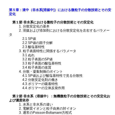
第５章：液中（非水系[溶媒中]）における微粒子の分散技術とその安
定化
第１節 非水系における微粒子の分散技術とその安定化
1. 分散安定化の基本
2. 溶媒および添加剤における分散安定化を左右するパラメー
タ
2.1 SP値
2.2 SP値の因子分解
2.3 酸塩基特性
3. 粒子表面特性に関係するパラメータ
3.1 ぬれ
3.2 粒子表面のSP値
3.3 粒子表面の酸塩基特性
3.4 粒子表面の改質
4. 分散・凝集制御のポイント
4.1 SP値および酸塩基特性で見る分散性
4.2 分散安定化剤の働き
4.3 ポリマーの吸着特性
4.4 ポリマーの立体反発作用
第２節 非水系（溶媒中）：無機微粒子の分散技術とその安定化お
よび濃度依存
1. 水系と非水系の違い
2. 電解質イオンと粒子由来の対イオン
3. 通常のPoisson-Boltamann方程式