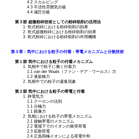
4.2 スカルピング
4.3 不活性雰囲気分級
4.4 減圧分級
第３節 超微粉砕技術としての粉砕助剤の活用法
1. 乾式粉砕における粉砕助剤の効果
2. 乾式超微粉砕における粉砕助剤の効果
3. 乾式粉砕における粉砕助剤の作用機構
第３章：気中における粒子の付着・帯電メカニズムと分散技術
第１節 気中における粒子の付着メカニズム
1. 気相中で粒子に働く付着力
1.1 van der Waals（ファン・デア・ワールス）力
1.2 液架橋力
2. 気相中での粒子の凝集現象
第２節 気中における粒子の帯電と付着
1. 静電気力
1.1 クーロンの法則
1.1 分極力
1.1 鏡像力
2. 気相における粒子の帯電メカニズム
2.1 接触帯電のメカニズム
2.2 電場下でのイオンの衝突荷電
2.3 拡散荷電
2.4 正負両極イオンによる荷電中和