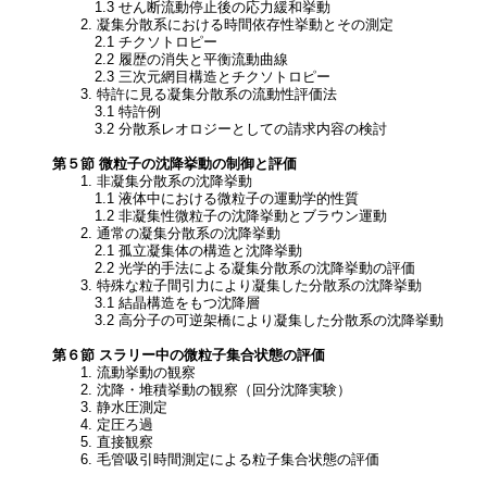
1.3 せん断流動停止後の応力緩和挙動
2. 凝集分散系における時間依存性挙動とその測定
2.1 チクソトロピー
2.2 履歴の消失と平衡流動曲線
2.3 三次元網目構造とチクソトロピー
3. 特許に見る凝集分散系の流動性評価法
3.1 特許例
3.2 分散系レオロジーとしての請求内容の検討
第５節 微粒子の沈降挙動の制御と評価
1. 非凝集分散系の沈降挙動
1.1 液体中における微粒子の運動学的性質
1.2 非凝集性微粒子の沈降挙動とブラウン運動
2. 通常の凝集分散系の沈降挙動
2.1 孤立凝集体の構造と沈降挙動
2.2 光学的手法による凝集分散系の沈降挙動の評価
3. 特殊な粒子間引力により凝集した分散系の沈降挙動
3.1 結晶構造をもつ沈降層
3.2 高分子の可逆架橋により凝集した分散系の沈降挙動
第６節 スラリー中の微粒子集合状態の評価
1. 流動挙動の観察
2. 沈降・堆積挙動の観察（回分沈降実験）
3. 静水圧測定
4. 定圧ろ過
5. 直接観察
6. 毛管吸引時間測定による粒子集合状態の評価