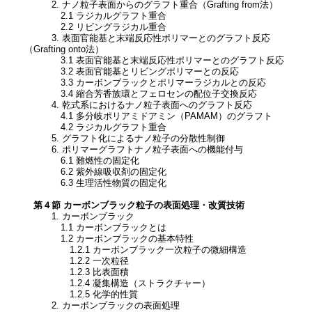
2. ナノ粒子表面からのグラフト重合（Grafting from法）
2.1 ラジカルグラフト重合
2.2 リビングラジカル重合
3. 表面官能基と末端反応性ポリマーとのグラフト反応
（Grafting onto法）
3.1 表面官能基と末端反応性ポリマーとのグラフト反応
3.2 表面官能基とリビングポリマーとの反応
3.3 カーボンブラックとポリマーラジカルとの反応
3.4 縮合芳香族環とフェロセンの配位子交換反応
4. 乾式系におけるナノ粒子表面へのグラフト反応
4.1 多分岐ポリアミドアミン（PAMAM）のグラフト
4.2 ラジカルグラフト重合
5. グラフト化によるナノ粒子の分散性制御
6. ポリマーグラフトナノ粒子表面への機能付与
6.1 難燃性の固定化
6.2 紫外線吸収剤の固定化
6.3 生理活性物質の固定化
第４節 カーボンブラック粒子の表面処理・改質技術
1. カーボンブラック
1.1 カーボンブラックとは
1.2 カーボンブラックの基本特性
1.2.1 カーボンブラック一次粒子の微細構造
1.2.2 一次粒径
1.2.3 比表面積
1.2.4 凝集構造（ストラクチャー）
1.2.5 化学的性質
2. カーボンブラックの表面処理