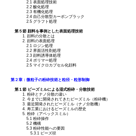
2.1 表面処理技術
2.2 酸化処理
2.3 有機化処理
2.4 自己分散型カーボンブラック
2.5 グラフト処理
第５節 顔料を事例とした表面処理技術
1. 顔料の分散とは
2. 顔料の表面処理
2.1 ロジン処理
2.2 界面活性剤処理
2.3 顔料誘導体処理
2.4 ポリマー処理
2.5 マイクロカプセル化顔料
第２章：微粒子の粉砕技術と粒径・粒形制御
第１節 ビーズミルによる湿式粉砕・分散技術
1. 粉砕とナノ分散の違い
2. 今までに開発されてきたビーズミル（粉砕機）
3. 最近開発されたビーズミル（ナノ分散機）
4. 寿工業におけるビーズミルの歴史
5. 粉砕（アペックスミル）
5.1 粉砕操作
5.2 機構
5.3 粉砕性能への要因
5.3.1 ビーズ径