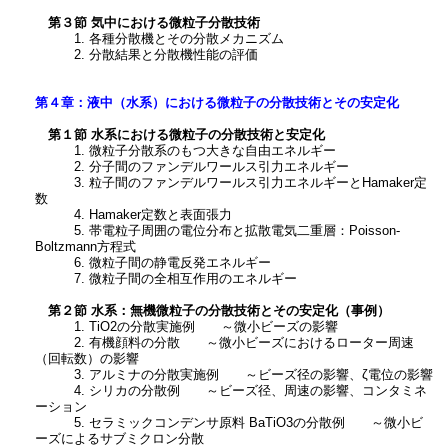
第３節 気中における微粒子分散技術
1. 各種分散機とその分散メカニズム
2. 分散結果と分散機性能の評価
第４章：液中（水系）における微粒子の分散技術とその安定化
第１節 水系における微粒子の分散技術と安定化
1. 微粒子分散系のもつ大きな自由エネルギー
2. 分子間のファンデルワールス引力エネルギー
3. 粒子間のファンデルワールス引力エネルギーとHamaker定
数
4. Hamaker定数と表面張力
5. 帯電粒子周囲の電位分布と拡散電気二重層：Poisson-
Boltzmann方程式
6. 微粒子間の静電反発エネルギー
7. 微粒子間の全相互作用のエネルギー
第２節 水系：無機微粒子の分散技術とその安定化（事例）
1. TiO2の分散実施例 ～微小ビーズの影響
2. 有機顔料の分散 ～微小ビーズにおけるローター周速
（回転数）の影響
3. アルミナの分散実施例 ～ビーズ径の影響、ζ電位の影響
4. シリカの分散例 ～ビーズ径、周速の影響、コンタミネ
ーション
5. セラミックコンデンサ原料 BaTiO3の分散例 ～微小ビ
ーズによるサブミクロン分散