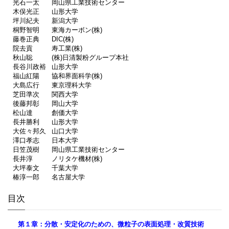
光石一太
岡山県工業技術センター
木俣光正
山形大学
坪川紀夫
新潟大学
桐野智明
東海カーボン(株)
藤巻正典
DIC(株)
院去貢
寿工業(株)
秋山聡
(株)日清製粉グループ本社
長谷川政裕
山形大学
福山紅陽
協和界面科学(株)
大島広行
東京理科大学
芝田準次
関西大学
後藤邦彰
岡山大学
松山達
創価大学
長井勝利
山形大学
大佐々邦久
山口大学
澤口孝志
日本大学
日笠茂樹
岡山県工業技術センター
長井淳
ノリタケ機材(株)
大坪泰文
千葉大学
椿淳一郎
名古屋大学
目次
第１章：分散・安定化のための、微粒子の表面処理・改質技術