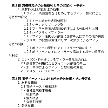
第２節 無機微粒子の分散技術とその安定化 ～事例～
1. 原材料および前処理の効果
1.1 フィラー表面処理をはじめとするフィラー性状による
分散性の変化
1.1.1 イオン結合性表面処理剤
1.1.2 シランカップリング剤
1.1.3 フィラー表面の脂肪酸処理による分散性向上例
1.1.4 ハイブリッドフィラー
1.1.5 フィラー性状が分散性に影響を及ぼすその他の要因
1.2 ポリマーの変性や変性ポリマーの添加によるフィラー
分散の制御
1.2.1 ポリマーの変性によるフィラー分散の向上
1.2.2 ポリマーアロイにフィラーを添加する場合の注意点
と利点
2. コンパウンド手法によるフィラー分散性の向上
2.1 副資材の利用によるフィラー分散性の向上
2.2 加工条件によるフィラー分散状態の変化
2.3 マスターバッチについて
第３節 電子ペーストにおける粉末分散技術とその安定化
1. 材料技術編
1.1 電子ペースト概要説明
1.2 各種金属粉末概要
1.3 樹脂概要
1.4 溶剤概要
1.5 分散剤概要
2. 分散技術