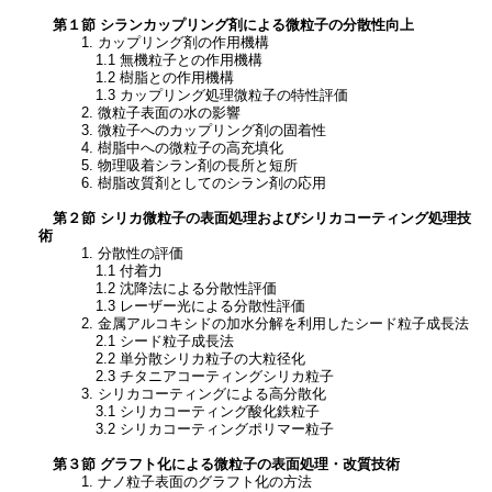
第１節 シランカップリング剤による微粒子の分散性向上
1. カップリング剤の作用機構
1.1 無機粒子との作用機構
1.2 樹脂との作用機構
1.3 カップリング処理微粒子の特性評価
2. 微粒子表面の水の影響
3. 微粒子へのカップリング剤の固着性
4. 樹脂中への微粒子の高充填化
5. 物理吸着シラン剤の長所と短所
6. 樹脂改質剤としてのシラン剤の応用
第２節 シリカ微粒子の表面処理およびシリカコーティング処理技
術
1. 分散性の評価
1.1 付着力
1.2 沈降法による分散性評価
1.3 レーザー光による分散性評価
2. 金属アルコキシドの加水分解を利用したシード粒子成長法
2.1 シード粒子成長法
2.2 単分散シリカ粒子の大粒径化
2.3 チタニアコーティングシリカ粒子
3. シリカコーティングによる高分散化
3.1 シリカコーティング酸化鉄粒子
3.2 シリカコーティングポリマー粒子
第３節 グラフト化による微粒子の表面処理・改質技術
1. ナノ粒子表面のグラフト化の方法