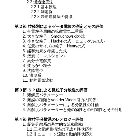
2.2 浸透速度法
2.2.1 基本原理
2.2.2 測定例
2.2.3 浸透速度法の特徴
第２節 粒径別によるゼータ電位の測定とその評価
1. 帯電粒子周囲の拡散電気二重層
2. 大きな粒子：Smoluchowskiの式
3. 小さな粒子：Huckelの式（ヒュッケルの式）
4. 任意のサイズの粒子：Henryの式
5. 緩和効果を考慮した式
6. 液滴（エマルション）
7. 高分子電解質
8. 柔らかい粒子
9. 沈降電位
10. 濃厚系
11. 動的電気泳動
第３節 ＳＰ値による微粒子分散性の評価
1. 溶解度パラメーター
2. 溶媒の種類とvan der Waals引力の関係
3. 溶解度パラメーターによる分散性の評価
4. 溶解度パラメーターと他の物性との相関性とその利用
第４節 微粒子分散系のレオロジー評価
1. 凝集分散系の基本的な流動挙動
1.1 三次元網目構造の形成と降伏応力
1.2 非ニュートン流動と動的降伏応力