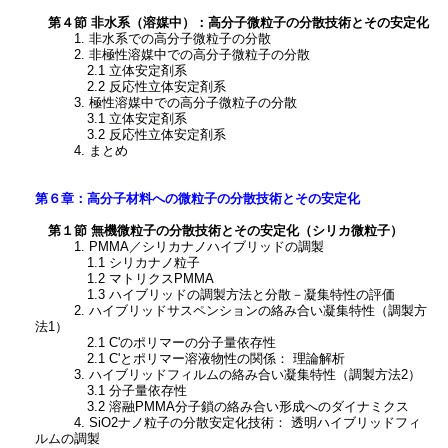
第４節 非水系（溶媒中）：高分子微粒子の分散技術とその安定化
1. 非水系での高分子微粒子の分散
2. 非極性溶媒中での高分子微粒子の分散
2.1 立体安定剤系
2.2 反応性立体安定剤系
3. 極性溶媒中での高分子微粒子の分散
3.1 立体安定剤系
3.2 反応性立体安定剤系
4. まとめ
第６章：高分子材料への微粒子の分散技術とその安定化
第１節 無機微粒子の分散技術とその安定化（シリカ微粒子）
1. PMMA／シリカナノハイブリッドの調製
1.1 シリカナノ粒子
1.2 マトリクスPMMA
1.3 ハイブリッドの調製方法と分散－凝集特性の評価
2. ハイブリッドサスペンションの絡み合い凝集特性（調製方
法1）
2.1 C'のポリマーの分子量依存性
2.1 C'とポリマー溶液物性の関係： 理論解析
3. ハイブリッドフィルムの絡み合い凝集特性（調製方法2）
3.1 分子量依存性
3.2 溶融PMMA分子鎖の絡み合い形成へのダイナミクス
4. SiO2ナノ粒子の分散安定化技術： 透明ハイブリッドフィ
ルムの調製