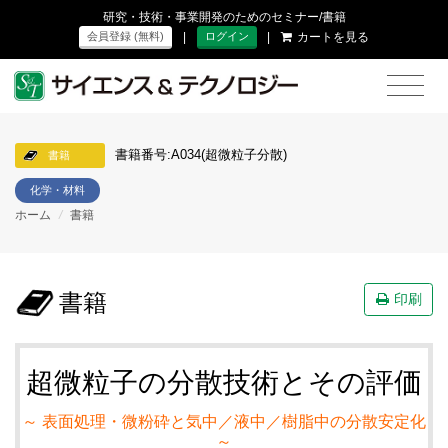
研究・技術・事業開発のためのセミナー/書籍
|
|
カートを見る
会員登録 (無料)
ログイン
書籍番号:A034(超微粒子分散)
書籍
化学・材料
ホーム
/
書籍
書籍
印刷
超微粒子の分散技術とその評価
～ 表面処理・微粉砕と気中／液中／樹脂中の分散安定化
～