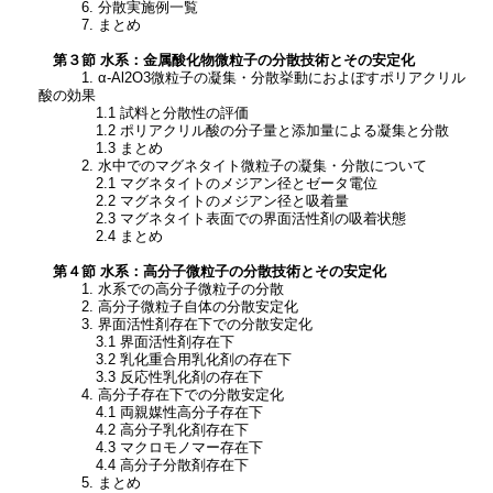
6. 分散実施例一覧
7. まとめ
第３節 水系：金属酸化物微粒子の分散技術とその安定化
1. α-Al2O3微粒子の凝集・分散挙動におよぼすポリアクリル
酸の効果
1.1 試料と分散性の評価
1.2 ポリアクリル酸の分子量と添加量による凝集と分散
1.3 まとめ
2. 水中でのマグネタイト微粒子の凝集・分散について
2.1 マグネタイトのメジアン径とゼータ電位
2.2 マグネタイトのメジアン径と吸着量
2.3 マグネタイト表面での界面活性剤の吸着状態
2.4 まとめ
第４節 水系：高分子微粒子の分散技術とその安定化
1. 水系での高分子微粒子の分散
2. 高分子微粒子自体の分散安定化
3. 界面活性剤存在下での分散安定化
3.1 界面活性剤存在下
3.2 乳化重合用乳化剤の存在下
3.3 反応性乳化剤の存在下
4. 高分子存在下での分散安定化
4.1 両親媒性高分子存在下
4.2 高分子乳化剤存在下
4.3 マクロモノマー存在下
4.4 高分子分散剤存在下
5. まとめ