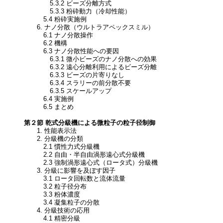
5.3.2 ビーズ分離方式
5.3.3 粉砕動力（冷却性能）
5.4 粉砕実施例
6. ナノ分散（ウルトラアペックスミル）
6.1 ナノ分散操作
6.2 機構
6.3 ナノ分散性能への要因
6.3.1 微小ビーズのナノ分散への効果
6.3.2 遠心分離利用によるビーズ分離
6.3.3 ビーズの片寄りなし
6.3.4 スラリーの前分散不要
6.3.5 スケールアップ
6.4 実施例
6.5 まとめ
第２節 乾式分級機による微粒子の粒子径制御
1. 性能表示法
2. 分級機の分類
2.1 慣性力式分級機
2.2 自由・半自由渦形遠心式分級機
2.3 強制渦形遠心式（ロータ式）分級機
3. 分級に影響を及ぼす因子
3.1 ロータ回転数と流体流量
3.2 粒子径分布
3.3 粉体濃度
3.4 凝集粒子の分散
4. 分級技術の応用
4.1 精密分級