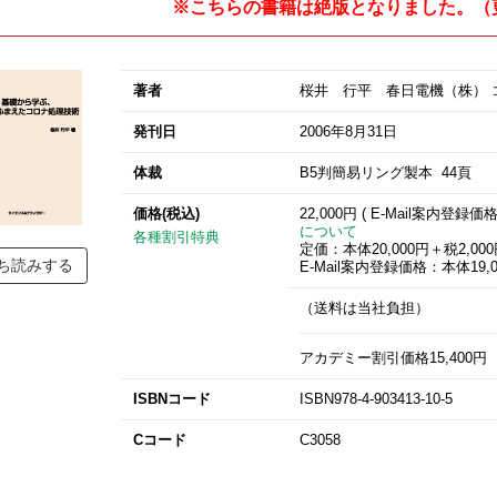
※こちらの書籍は絶版となりました。（更新：
著者
桜井 行平 春日電機（株） 
発刊日
2006年8月31日
体裁
B5判簡易リング製本 44頁
価格(税込)
22,000円 ( E-Mail案内登録価
について
各種割引特典
定価：本体20,000円＋税2,00
ち読みする
E-Mail案内登録価格：本体19,0
（送料は当社負担）
アカデミー割引価格15,400円
ISBNコード
ISBN978-4-903413-10-5
Cコード
C3058