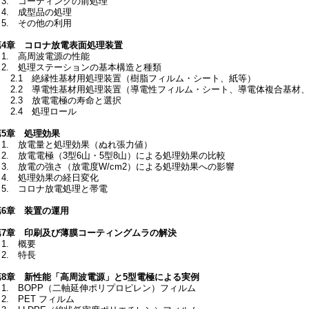
3. コーティングの前処理
4. 成型品の処理
5. その他の利用
第4章 コロナ放電表面処理装置
1. 高周波電源の性能
2. 処理ステーションの基本構造と種類
2.1 絶縁性基材用処理装置（樹脂フィルム・シート、紙等）
2.2 導電性基材用処理装置（導電性フィルム・シート、導電体複合基材、
2.3 放電電極の寿命と選択
2.4 処理ロール
第5章 処理効果
1. 放電量と処理効果（ぬれ張力値）
2. 放電電極（3型6山・5型8山）による処理効果の比較
3. 放電の強さ（放電度W/cm2）による処理効果への影響
4. 処理効果の経日変化
5. コロナ放電処理と帯電
第6章 装置の運用
第7章 印刷及び薄膜コーティングムラの解決
1. 概要
2. 特長
第8章 新性能「高周波電源」と5型電極による実例
1. BOPP（二軸延伸ポリプロピレン）フィルム
. PET フィルム