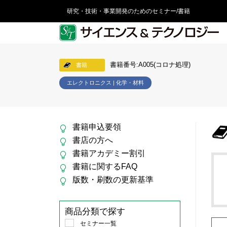
研究・技術・事業開発のためのセミナー/書籍
書籍番号:A005(コロナ処理)
書籍
エレクトロニクス | 化学・材料
書籍申込要領
書店の方へ
書籍アカデミー割引
書籍に関するFAQ
版数・刷数の更新基準
商品分類で探す
セミナー一覧