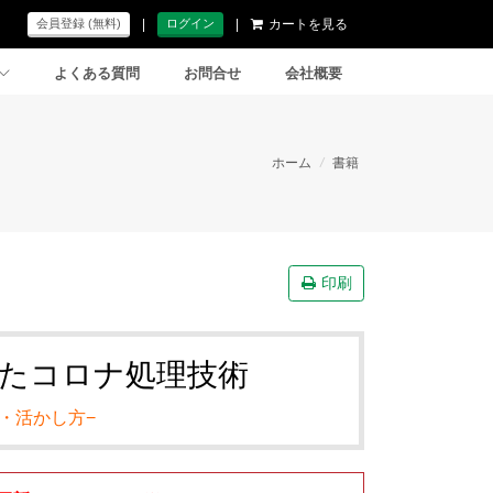
|
|
カートを見る
会員登録 (無料)
ログイン
よくある質問
お問合せ
会社概要
ホーム
/
書籍
印刷
たコロナ処理技術
・活かし方−