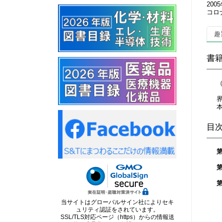
20
コロ
趣
書
目
当サイトはグローバルサイン社によりセキ
ュリティ認証をされています。
SSL/TLS対応ページ（https）からの情報送