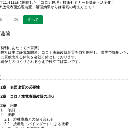
05年11月11日に開催した「コロナ処理」技術セミナーを凝縮・活字化！
ナ放電表面処理装置、処理効果から静電気の考え方まで！
旨
目次
すべて
籍趣旨
（発刊にあたっての言葉）
弊社は主に静電気関連、コロナ表面改質装置を自社開発し、業界で採用いた
界に貢献出来る体制を会社方針としております。
本編がものづくりされるうえで役立てば幸いです。
次
第1章 表面改質の必要性
第2章 コロナ放電表面改質の現状
第3章 用途
1. 印刷
2. 接着
2.1 溶融樹脂との貼り合わせ
2.2 接着剤（バインダー）による接着