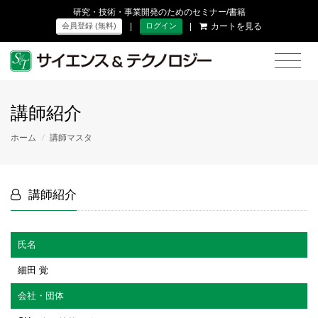
研究・技術・事業開発のためのセミナー/書籍
|
|
カートを見る
会員登録 (無料)
ログイン
講師紹介
ホーム
/
講師マスタ
講師紹介
氏名
細田 覚
会社・団体