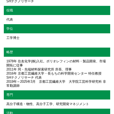
SHテクノリサーチ
役職
代表
学位
工学博士
略歴
1978年 住友化学(株)入社。ポリオレフィンの材料・製品開発、市場
開拓に従事
2011年 同・先端材料探索研究所 所長、理事
2016年 京都工芸繊維大学・長もちの科学開発センター 特任教授
SHテクノリサーチ 代表
2019年～2025年3月 京都工芸繊維大学 大学院工芸科学研究科 非
常勤講師
専門
高分子構造・物性、高分子工学、研究開発マネジメント
活動