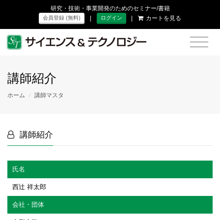
研究・技術・事業開発のためのセミナー/書籍
|
|
カートを見る
会員登録 (無料)
ログイン
講師紹介
ホーム
/
講師マスタ
講師紹介
氏名
西辻 祥太郎
会社・団体