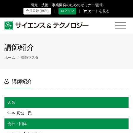
研究・技術・事業開発のためのセミナー/書籍
|
|
カートを見る
会員登録 (無料)
ログイン
講師紹介
ホーム
/
講師マスタ
講師紹介
氏名
沖本 真也 氏
会社・団体