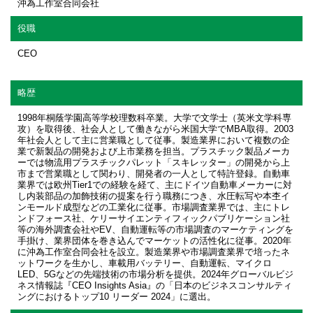
沖為工作室合同会社
役職
CEO
略歴
1998年桐蔭学園高等学校理数科卒業。大学で文学士（英米文学科専
攻）を取得後、社会人として働きながら米国大学でMBA取得。2003
年社会人として主に営業職として従事。製造業界において複数の企
業で新製品の開発および上市業務を担当。プラスチック製品メーカ
ーでは物流用プラスチックパレット「スキレッター」の開発から上
市まで営業職として関わり、開発者の一人として特許登録。自動車
業界では欧州Tier1での経験を経て、主にドイツ自動車メーカーに対
し内装部品の加飾技術の提案を行う職務につき、水圧転写や本杢イ
ンモールド成型などの工業化に従事。市場調査業界では、主にトレ
ンドフォース社、ケリーサイエンティフィックパブリケーション社
等の海外調査会社やEV、自動運転等の市場調査のマーケティングを
手掛け、業界団体を巻き込んでマーケットの活性化に従事。2020年
に沖為工作室合同会社を設立。製造業界や市場調査業界で培ったネ
ットワークを生かし、車載用バッテリー、自動運転、マイクロ
LED、5Gなどの先端技術の市場分析を提供。2024年グローバルビジ
ネス情報誌『CEO Insights Asia』の「日本のビジネスコンサルティ
ングにおけるトップ10 リーダー 2024」に選出。