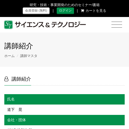
研究・技術・事業開発のためのセミナー/書籍
|
|
カートを見る
会員登録 (無料)
ログイン
講師紹介
ホーム
/
講師マスタ
講師紹介
氏名
道下 晃
会社・団体